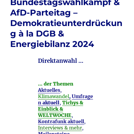
Bundestagswahlkampf &
AfD-Parteitag –
Demokratieunterdrückun
g à la DGB &
Energiebilanz 2024
Direktanwahl …
… der Themen
Aktuelles
,
Klimawandel
,
Umfrage
n
aktuell
,
Tichys &
Einblick &
WELTWOCHE
,
Kontrafunk aktuell
,
Interviews & mehr
,