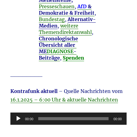
Meilensteine
,
Presseschauen
,
AfD
&
Demokratie & Freiheit
,
Bundestag
,
Alternativ-
Medien
,
weitere
Themendirektanwahl
,
Chronologische
Übersicht aller
ME
DIAGNOSE
-
Beiträge
,
Spenden
________
Kontrafunk aktuell
– Quelle Nachrichten vom
16.1.2025 – 6:00 Uhr & aktuelle Nachrichten
Audio-
00:00
00:00
Player