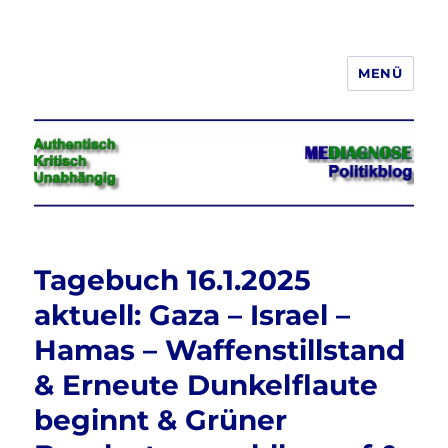
MENÜ
Jeder hat das Recht, seine
Meinung in Wort, Schrift und Bild
frei zu äußern und zu verbreiten
Tagebuch 16.1.2025
aktuell: Gaza – Israel –
Hamas – Waffenstillstand
& Erneute Dunkelflaute
beginnt & Grüner