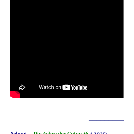
_________
Achgut –
Die Achse des Guten 16
.1.2025: