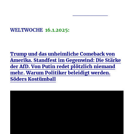
_________
WELTWOCHE
16.1.2025:
Trump und das unheimliche Comeback von
Amerika. Standfest im Gegenwind: Die Stärke
der AfD. Von Putin redet plötzlich niemand
mehr. Warum Politiker beleidigt werden.
Söders Kostümball