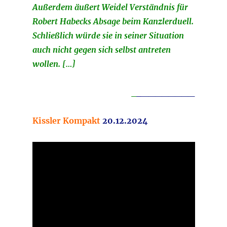
Außerdem äußert Weidel Verständnis für
Robert Habecks Absage beim Kanzlerduell.
Schließlich würde sie in seiner Situation
auch nicht gegen sich selbst antreten
wollen. […]
_
_
________
Kissler Kompakt
20.12.2024