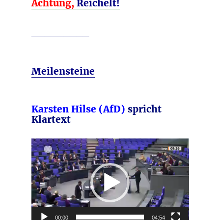
Achtung,
Reichelt!
_________
Meilensteine
Karsten Hilse (AfD)
spricht
Klartext
Video-
Player
00:00
04:54