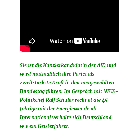
Sie ist die Kanzlerkandidatin der AfD und
wird mutmaßlich ihre Partei als
zweitstärkste Kraft in den neugewählten
Bundestag führen. Im Gespräch mit NIUS-
Politikchef Ralf Schuler rechnet die 45-
Jährige mit der Energiewende ab.
International verhalte sich Deutschland
wie ein Geisterfahrer.