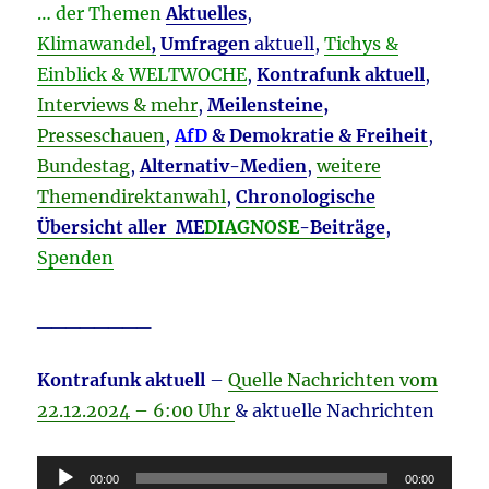
… der Themen
Aktuelles
,
Klimawandel
,
Umfragen
aktuell
,
Tichys &
Einblick & WELTWOCHE
,
Kontrafunk aktuell
,
Interviews & mehr
,
Meilensteine
,
Presseschauen
,
AfD
& Demokratie & Freiheit
,
Bundestag
,
Alternativ-Medien
,
weitere
Themendirektanwahl
,
Chronologische
Übersicht aller ME
DIAGNOSE
-Beiträge
,
Spenden
________
Kontrafunk aktuell
–
Quelle Nachrichten vom
22.12
.2024 – 6:00 Uhr
& aktuelle Nachrichten
Audio-
00:00
00:00