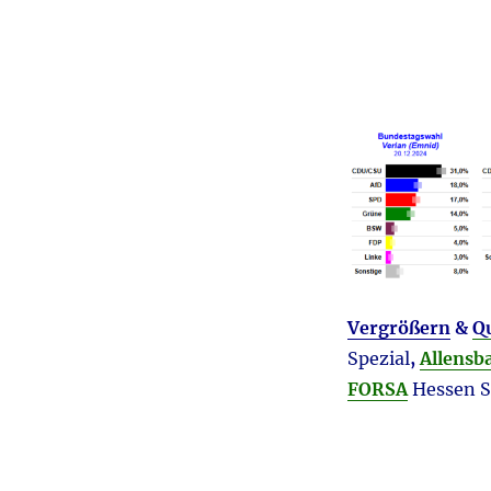
Vergrößern
&
Q
Spezial
,
Allensb
F
ORSA
Hessen S