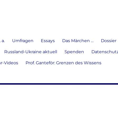
e Meinung in Wort, Schrift und
 a.
Umfragen
Essays
Das Märchen …
Dossier
Russland-Ukraine aktuell
Spenden
Datenschutz
hr-Videos
Prof. Ganteför: Grenzen des Wissens