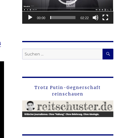
00:00
02:22
h
SUCHEN
Suche
nach:
Trotz Putin-Gegnerschaft
reinschauen