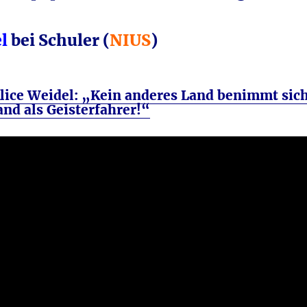
l
bei Schuler (
NIUS
)
lice Weidel: „Kein anderes Land benimmt sic
nd als Geisterfahrer!“