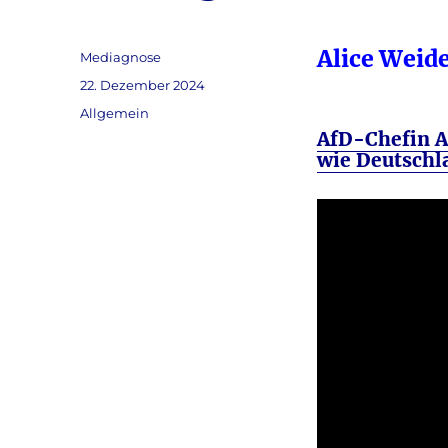
Alice Weide
Autor
Mediagnose
Veröffentlicht
22. Dezember 2024
am
Kategorien
Allgemein
AfD-Chefin A
wie Deutschla