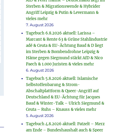
AfD & Peter Hahne – Deutschland liegt im
Sterben & Migrationswende & Hybrider
Angriff Leipzig & Putin & Levermann &
vieles mehr
7. August 2026
Tagebuch 6.8.2026 aktuell: Larissa –
Marcant & Rente 63 & Grüne Stahlindustrie
adé & Ceuta & EU-Ächtung Baud & D liegt
im Sterben & Bombendrohne Leipzig &
Häme gegen Siegmund stärkt AfD & Nico
Paech & 1.000 Juristen & vieles mehr
6. August 2026
Tagebuch 5.8.2026 aktuell: Islamische
Selbstoffenbarung & Strom-
Abschaltplattform & Queer-Angriff auf
Deutschland & EU-Ächtung für Jacques
Baud & Winter-Talk – Ulrich Siegmund &
Ceuta – Ruhs – Knauss & vieles mehr
5. August 2026
Tagebuch 4.8.2026 aktuell: Patzelt – Merz
_
am Ende – Bundeshaushalt auch & Speer