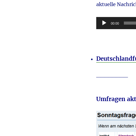
aktuelle Nachri
Audio-
00:00
Player
Deutschland
________
Umfragen akt