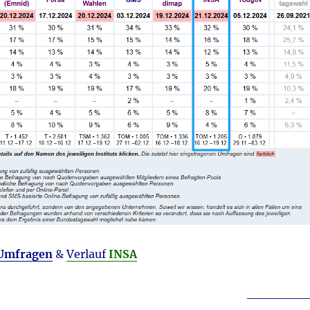
 Umfragen
&
Verlauf
INSA
_______