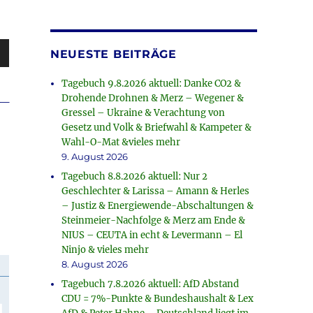
sten
NEUESTE BEITRÄGE
unter
Tagebuch 9.8.2026 aktuell: Danke CO2 &
en,
_
Drohende Drohnen & Merz – Wegener &
Gressel – Ukraine & Verachtung von
Gesetz und Volk & Briefwahl & Kampeter &
Wahl-O-Mat &vieles mehr
rke
9. August 2026
Tagebuch 8.8.2026 aktuell: Nur 2
Geschlechter & Larissa – Amann & Herles
– Justiz & Energiewende-Abschaltungen &
Steinmeier-Nachfolge & Merz am Ende &
NIUS – CEUTA in echt & Levermann – El
Ninjo & vieles mehr
8. August 2026
Tagebuch 7.8.2026 aktuell: AfD Abstand
CDU = 7%-Punkte & Bundeshaushalt & Lex