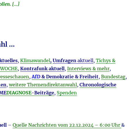
ollen. […]
hl …
ktuelles
,
Klimawandel
,
Umfragen
aktuell
,
Tichys &
LTWOCHE
,
Kontrafunk aktuell
,
Interviews & mehr
,
resseschauen
,
AfD
& Demokratie & Freiheit
,
Bundestag
,
ien
,
weitere Themendirektanwahl
,
Chronologische
 ME
DIAGNOSE
-Beiträge
,
Spenden
ell
–
Quelle Nachrichten vom 22.12
.2024 – 6:00 Uhr
&