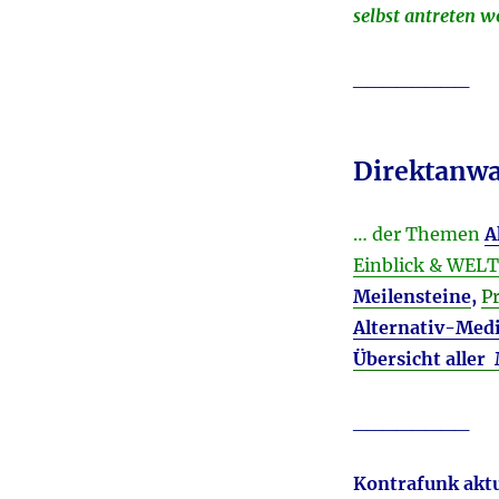
selbst antreten w
________
Direktanwa
… der Themen
A
Einblick & WE
Meilensteine
,
P
Alternativ-Med
Übersicht aller
________
Kontrafunk aktu