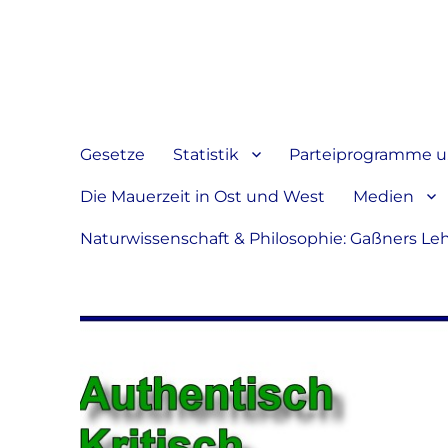
Jeder hat das Recht, sein
verbreiten
Gesetze
Statistik
Parteiprogramme u.
Die Mauerzeit in Ost und West
Medien
Naturwissenschaft & Philosophie: Gaßners Le