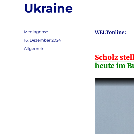
Ukraine
Autor
Mediagnose
WELTonline:
Veröffentlicht
16. Dezember 2024
am
Kategorien
Allgemein
Scholz stel
heute im B