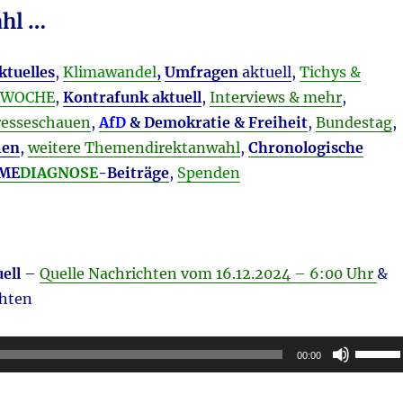
hl …
ktuelles
,
Klimawandel
,
Umfragen
aktuell
,
Tichys &
LTWOCHE
,
Kontrafunk aktuell
,
Interviews & mehr
,
resseschauen
,
AfD
& Demokratie & Freiheit
,
Bundestag
,
ien
,
weitere Themendirektanwahl
,
Chronologische
 ME
DIAGNOSE
-Beiträge
,
Spenden
ell
–
Quelle Nachrichten vom 16.12
.2024 – 6:00 Uhr
&
chten
Pfeilta
00:00
Hoch/R
benutz