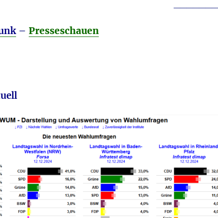
_______
um
die
funk
–
Presseschauen
Lautstä
zu
regeln.
uell