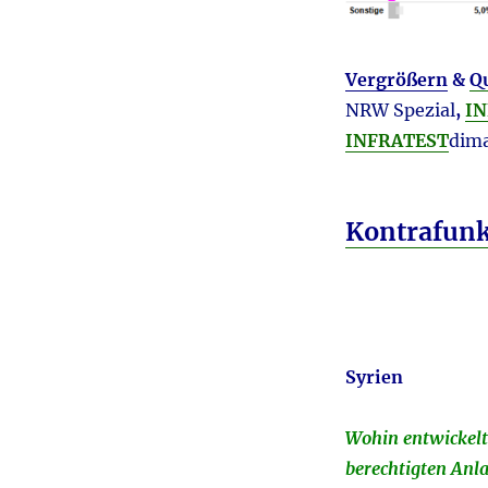
Vergrößern
&
Q
NRW Spezial
,
IN
INFRATEST
dima
Kontrafun
Syrien
Wohin entwickelt
berechtigten Anl