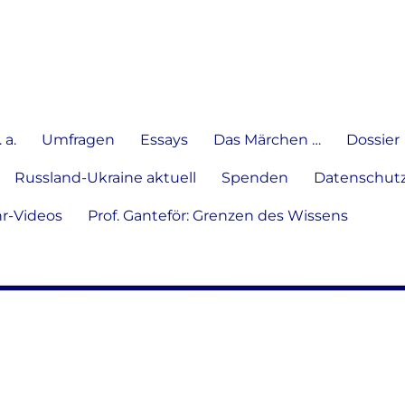
e Meinung in Wort, Schrift und
 a.
Umfragen
Essays
Das Märchen …
Dossier
Russland-Ukraine aktuell
Spenden
Datenschutz
hr-Videos
Prof. Ganteför: Grenzen des Wissens