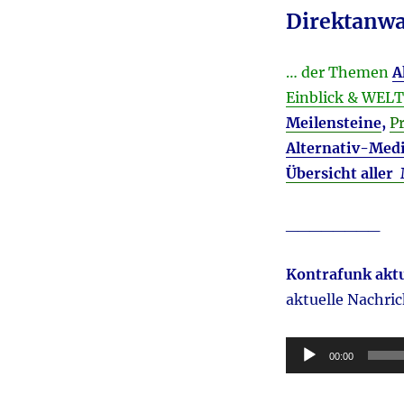
Direktanwa
… der Themen
A
Einblick & WE
Meilensteine
,
P
Alternativ-Med
Übersicht aller
________
Kontrafunk aktu
aktuelle Nachri
Audio-
00:00
Player