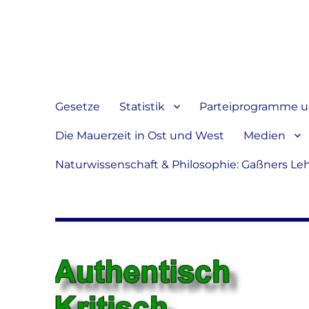
Jeder hat das Recht, sein
verbreiten
Gesetze
Statistik
Parteiprogramme u.
Die Mauerzeit in Ost und West
Medien
Naturwissenschaft & Philosophie: Gaßners Le