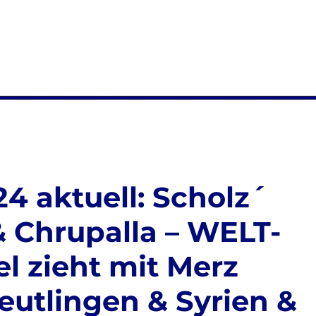
4 aktuell: Scholz´
& Chrupalla – WELT-
l zieht mit Merz
Reutlingen & Syrien &