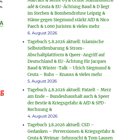
Marcant & Rente 63 & Grüne Stahlindustrie
adé & Ceuta & EU-Ächtung Baud & D liegt
im Sterben & Bombendrohne Leipzig &
Häme gegen Siegmund stärkt AfD & Nico
A
Paech & 1.000 Juristen & vieles mehr
6. August 2026
Tagebuch 5.8.2026 aktuell: Islamische
Selbstoffenbarung & Strom-
Abschaltplattform & Queer-Angriff auf
Deutschland & EU-Ächtung für Jacques
Baud & Winter-Talk – Ulrich Siegmund &
Ceuta – Ruhs – Knauss & vieles mehr
5. August 2026
Tagebuch 4.8.2026 aktuell: Patzelt – Merz
ng
am Ende – Bundeshaushalt auch & Speer
der Bestie & Kriegsgefahr & AfD & SPD-
Rechnung &
4. August 2026
Tagebuch 3.8.2026 aktuell: CSD –
Gedanken – Perversionen & Kriegsgefahr &
Ceuta & Weimar-Sehnsucht & Tom Lausen