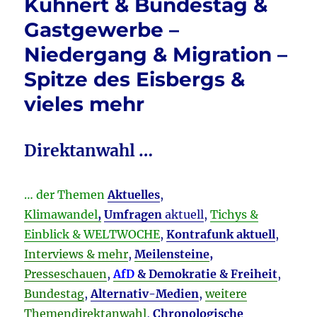
Kühnert & Bundestag &
Gastgewerbe –
Niedergang & Migration –
Spitze des Eisbergs &
vieles mehr
Direktanwahl …
… der Themen
Aktuelles
,
Klimawandel
,
Umfragen
aktuell
,
Tichys &
Einblick & WELTWOCHE
,
Kontrafunk aktuell
,
Interviews & mehr
,
Meilensteine
,
Presseschauen
,
AfD
& Demokratie & Freiheit
,
Bundestag
,
Alternativ-Medien
,
weitere
Themendirektanwahl
,
Chronologische