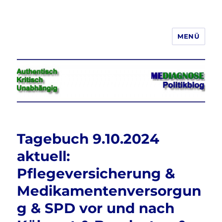
MENÜ
Jeder hat das Recht, seine
Meinung in Wort, Schrift und Bild
frei zu äußern und zu verbreiten
Tagebuch 9.10.2024
aktuell:
Pflegeversicherung &
Medikamentenversorgun
g & SPD vor und nach