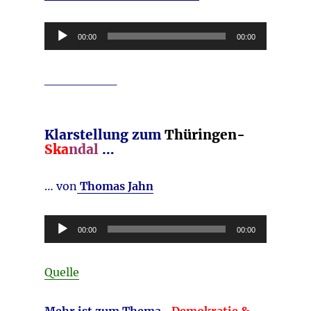
Audio-
00:00
00:00
Player
________
Klarstellung zum
Thüringen-
Ska
ndal
…
… von
Thomas Jahn
Audio-
00:00
00:00
Player
Quelle
Mehr ist zum Thema „
Demokratie &