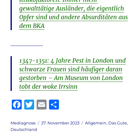
gewalttätige Ausländer, die eigentlich
Opfer sind und andere Absurditäten aus
dem BKA
________
1347-1351: 4 Jahre Pest in London und
schwarze Frauen sind häufiger daran
gestorben – Am Museum von London
tobt der woke Irrsinn
F
T
E
T
a
w
m
ei
c
it
ai
le
Autor
Veröffentlicht
Kategorien
Mediagnose
27. November 2023
Allgemein
,
Das Gute
,
am
Deutschland
e
te
l
n