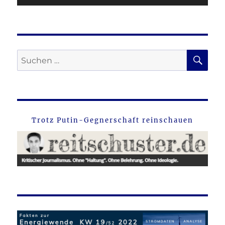
SU
Suche
nach:
Trotz Putin-Gegnerschaft reinschauen