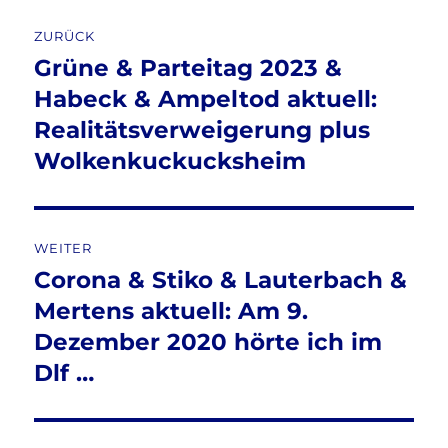
Beitragsnavigation
ZURÜCK
Grüne & Parteitag 2023 &
Vorheriger
Beitrag:
Habeck & Ampeltod aktuell:
Realitätsverweigerung plus
Wolkenkuckucksheim
WEITER
Corona & Stiko & Lauterbach &
Nächster
Beitrag:
Mertens aktuell: Am 9.
Dezember 2020 hörte ich im
Dlf …