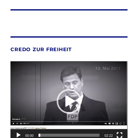
CREDO ZUR FREIHEIT
Video-
Player
00:00
02:22