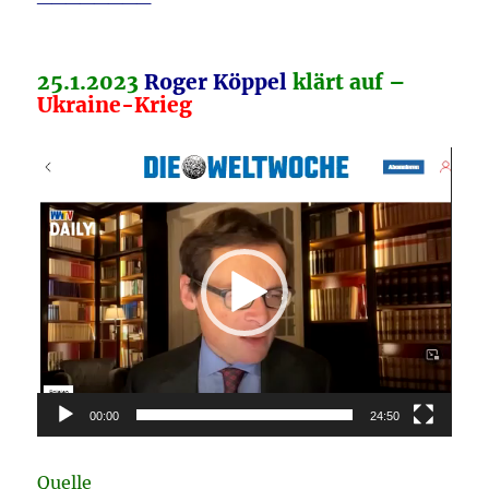
25.1.2023
Roger Köppel
klärt auf –
Ukraine-Krieg
Video-
Player
00:00
24:50
Quelle