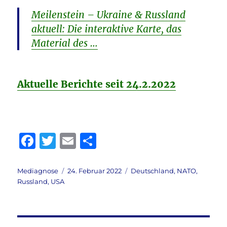
Meilenstein – Ukraine & Russland
aktuell: Die interaktive Karte, das
Material des …
Aktuelle Berichte seit 24.2.2022
F
T
E
T
a
w
m
ei
c
it
ai
le
Autor
Veröffentlicht
Kategorien
Mediagnose
24. Februar 2022
Deutschland
,
NATO
,
am
Russland
,
USA
e
te
l
n
b
r
o