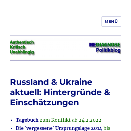
MENÜ
Jeder hat das Recht, seine
Meinung in Wort, Schrift und Bild
frei zu äußern und zu verbreiten
Russland & Ukraine
aktuell: Hintergründe &
Einschätzungen
Tagebuch
zum Konflikt ab 24.2.2022
Die ´vergessene` Ursprungslage 2014
bis