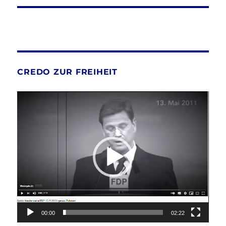
CREDO ZUR FREIHEIT
Video-
Player
00:00
02:22