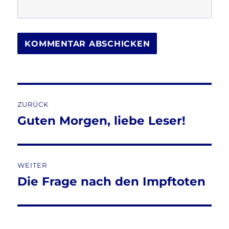
Beitragsnavigation
ZURÜCK
Guten Morgen, liebe Leser!
Vorheriger
Beitrag:
WEITER
Die Frage nach den Impftoten
Nächster
Beitrag: