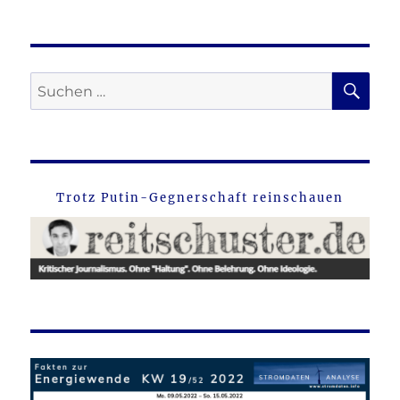
SU
Suche
nach:
Trotz Putin-Gegnerschaft reinschauen