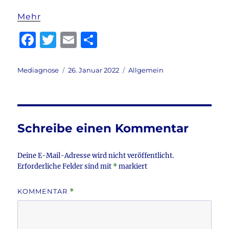
Mehr
F
T
E
T
a
w
m
ei
c
it
ai
le
Autor
Veröffentlicht
Kategorien
Mediagnose
26. Januar 2022
Allgemein
am
e
te
l
n
b
r
o
Schreibe einen Kommentar
o
k
Deine E-Mail-Adresse wird nicht veröffentlicht.
Erforderliche Felder sind mit
*
markiert
KOMMENTAR
*