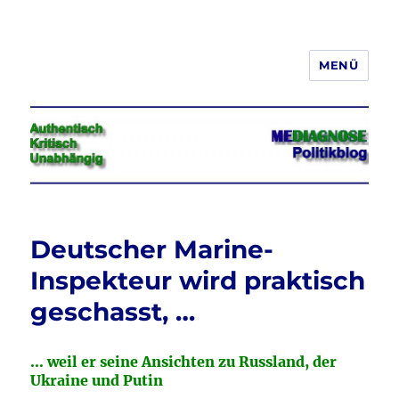
MENÜ
Jeder hat das Recht, seine
Meinung in Wort, Schrift und Bild
frei zu äußern und zu verbreiten
Deutscher Marine-
Inspekteur wird praktisch
geschasst, …
… weil er seine Ansichten zu Russland, der
Ukraine und Putin