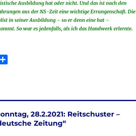
listische Ausbildung hat oder nicht. Und das ist nach den
ahrungen aus der NS-Zeit eine wichtige Errungenschaft. Die
list in seiner Ausbildung – so er denn eine hat –
kommt. So war es jedenfalls, als ich das Handwerk erlernte.
E
T
m
ei
i
le
n
onntag, 28.2.2021: Reitschuster –
eutsche Zeitung“