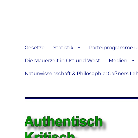
Jeder hat das Recht, sein
verbreiten
Gesetze
Statistik
Parteiprogramme u.
Die Mauerzeit in Ost und West
Medien
Naturwissenschaft & Philosophie: Gaßners Le