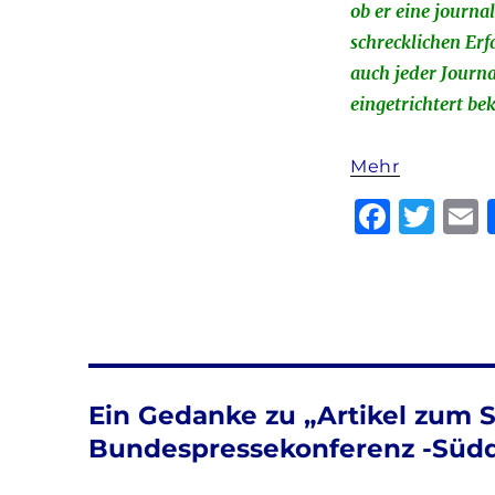
ob er eine journa
schrecklichen Erf
auch jeder Journa
eingetrichtert be
Mehr
F
T
a
w
c
it
a
e
te
l
b
r
o
Ein Gedanke zu „Artikel zum S
o
Bundespressekonferenz -Südd
k