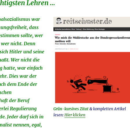
chtigsten Lehren …
alsozialismus war
ungsfreiheit, dass
stimmen sollte, wer
d wer nicht. Denn
ich Hitler und seine
ßt. Wer nicht die
 hatte, war einfach
ehr. Dies war der
ch dem Ende der
ischen
haft der Beruf
erlei Regulierung
Grün-kursives Zitat
& kompletten Artikel
lesen:
Hier klicken
. Jeder darf sich in
alist nennen, egal,