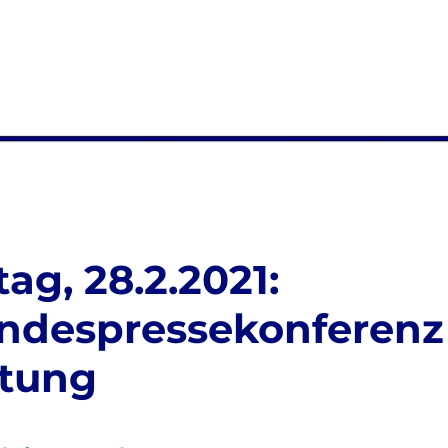
ag, 28.2.2021:
undespressekonferenz
itung