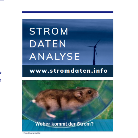
m
s
t