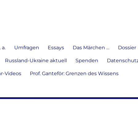
e Meinung in Wort, Schrift und
 a.
Umfragen
Essays
Das Märchen …
Dossier
Russland-Ukraine aktuell
Spenden
Datenschutz
hr-Videos
Prof. Ganteför: Grenzen des Wissens