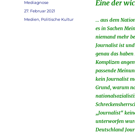
Eine der wi
Autor
Mediagnose
Veröffentlicht
27. Februar 2021
am
Kategorien
Medien
,
Politische Kultur
… aus dem Nation
es in Sachen Mein
niemand mehr be
Journalist ist un
genau das haben s
Komplizen angema
passende Meinung
kein Journalist m
Grund, warum na
nationalsozialist
Schreckensherrsc
„Journalist“ kein
unterworfen wurde
Deutschland Journ