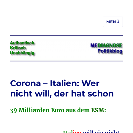
MENÜ
Jeder hat das Recht, seine
Meinung in Wort, Schrift und Bild
frei zu äußern und zu verbreiten
Corona – Italien: Wer
nicht will, der hat schon
39 Milliarden Euro aus dem
ESM
: