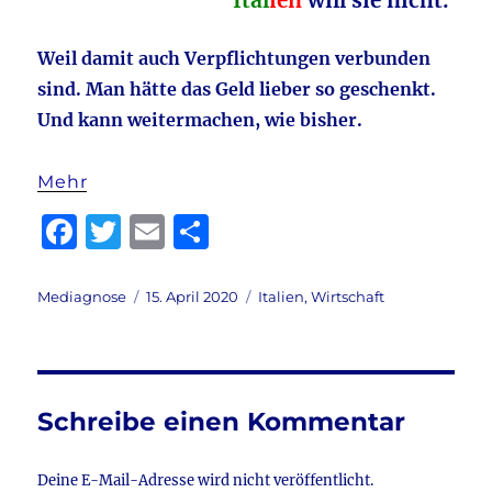
Ital
ien
will sie nicht.
Weil damit auch Verpflichtungen verbunden
sind.
Man hätte das Geld lieber so geschenkt.
Und kann weitermachen, wie bisher.
Mehr
F
T
E
T
a
w
m
ei
c
it
ai
le
Autor
Veröffentlicht
Kategorien
Mediagnose
15. April 2020
Italien
,
Wirtschaft
am
e
te
l
n
b
r
o
Schreibe einen Kommentar
o
k
Deine E-Mail-Adresse wird nicht veröffentlicht.