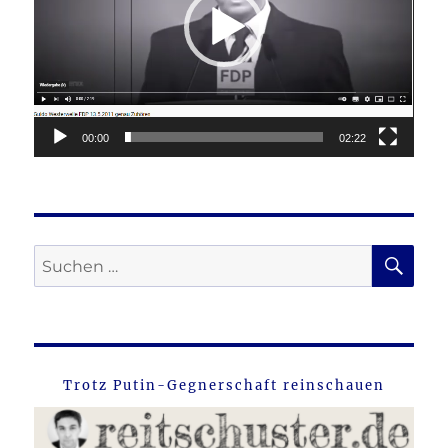
00:00
02:22
SU
Suche
nach:
Trotz Putin-Gegnerschaft reinschauen