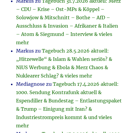
Markus
zu
Tagebuch 31.7.2026 aktuell: Merz
– CDU – Krise – Ost-MPs & Köppel –
Solowjow & Mitschnitt – Bothe – AfD –
Ausschluss & Invasion – Afrikaner & Italien
– Atom & Siegmund – Interview & vieles
mehr
Markus
zu
Tagebuch 28.5.2026 aktuell:
„Hitzewelle“ & Islam & Wahlen seriös? &
NiUS Werbung & Ebola & Merz Chaos &
Nuklearer Schlag? & vieles mehr
Mediagnose
zu
Tagebuch 17.4.2026 aktuell:
1000. Sendung Kontrafunk aktuell &
Espendiller & Bundestag – Entlastungspaket
& Trump – Einigung mit Iran? &
Industriestrompreis kommt & und vieles
mehr