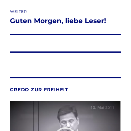
WEITER
Guten Morgen, liebe Leser!
Nächster
Beitrag:
CREDO ZUR FREIHEIT
Video-
Player