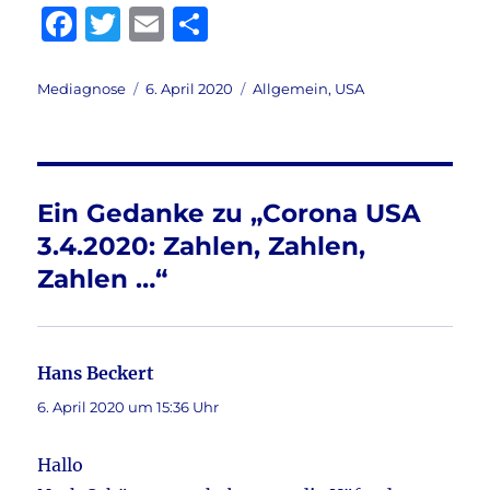
F
T
E
T
a
w
m
ei
c
it
ai
le
Autor
Veröffentlicht
Kategorien
Mediagnose
6. April 2020
Allgemein
,
USA
am
e
te
l
n
b
r
o
Ein Gedanke zu „Corona USA
o
3.4.2020: Zahlen, Zahlen,
k
Zahlen …“
Hans Beckert
sagt:
6. April 2020 um 15:36 Uhr
Hallo