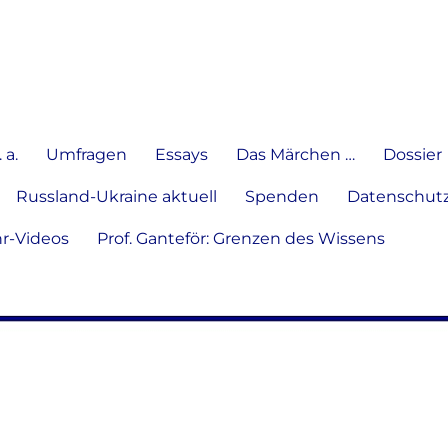
e Meinung in Wort, Schrift und
 a.
Umfragen
Essays
Das Märchen …
Dossier
Russland-Ukraine aktuell
Spenden
Datenschutz
hr-Videos
Prof. Ganteför: Grenzen des Wissens