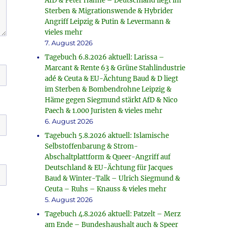
AfD & Peter Hahne – Deutschland liegt im
Sterben & Migrationswende & Hybrider
Angriff Leipzig & Putin & Levermann &
vieles mehr
7. August 2026
Tagebuch 6.8.2026 aktuell: Larissa –
Marcant & Rente 63 & Grüne Stahlindustrie
adé & Ceuta & EU-Ächtung Baud & D liegt
im Sterben & Bombendrohne Leipzig &
Häme gegen Siegmund stärkt AfD & Nico
Paech & 1.000 Juristen & vieles mehr
6. August 2026
Tagebuch 5.8.2026 aktuell: Islamische
Selbstoffenbarung & Strom-
Abschaltplattform & Queer-Angriff auf
Deutschland & EU-Ächtung für Jacques
Baud & Winter-Talk – Ulrich Siegmund &
Ceuta – Ruhs – Knauss & vieles mehr
5. August 2026
Tagebuch 4.8.2026 aktuell: Patzelt – Merz
am Ende – Bundeshaushalt auch & Speer