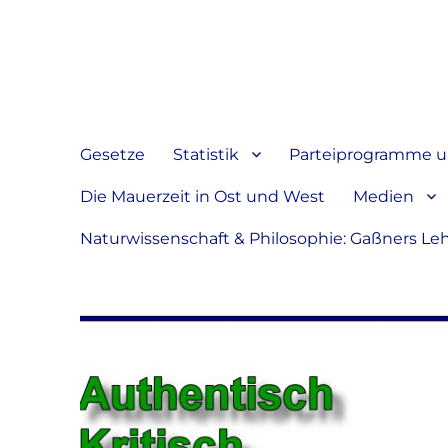
Jeder hat das Recht, sein
verbreiten
Gesetze
Statistik
Parteiprogramme u.
Die Mauerzeit in Ost und West
Medien
Naturwissenschaft & Philosophie: Gaßners Le