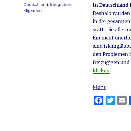
am
Kategorien
Deutschland
,
Integration
,
In Deutschland i
Migration
Deshalb wurden 
in der gesamte
statt. Die alle
Ein nicht unerhe
sind islamgläubi
den Problemen b
freizügigen und
klicken
.
Mehr
F
T
a
w
c
it
a
e
te
l