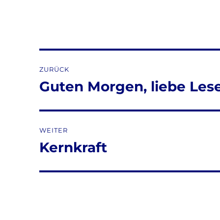
Beitragsnavigation
ZURÜCK
Guten Morgen, liebe Lese
Vorheriger
Beitrag:
WEITER
Kernkraft
Nächster
Beitrag: