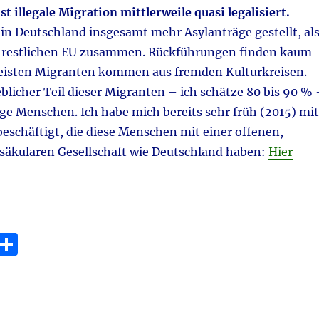
st illegale Migration mittlerweile quasi legalisiert.
in Deutschland insgesamt mehr Asylanträge gestellt, al
n restlichen EU zusammen. Rückführungen finden kaum
rmeisten Migranten kommen aus fremden Kulturkreisen.
blicher Teil dieser Migranten – ich schätze 80 bis 90 % 
ge Menschen. Ich habe mich bereits sehr früh (2015) mit
eschäftigt, die diese Menschen mit einer offenen,
 säkularen Gesellschaft wie Deutschland haben:
Hier
E
T
m
ei
i
le
n