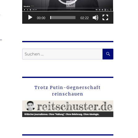
s
00:00
02:22
–
SUCHEN
Suche
nach:
Trotz Putin-Gegnerschaft
reinschauen