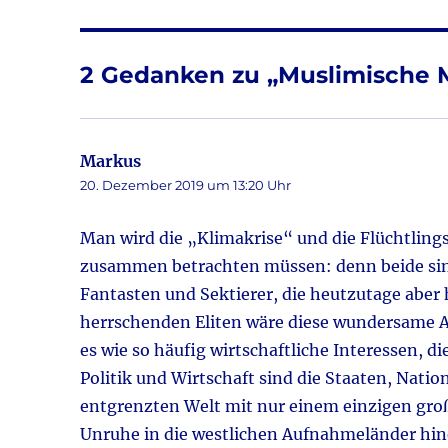
b
r
o
2 Gedanken zu „Muslimische M
o
k
Markus
sagt:
20. Dezember 2019 um 13:20 Uhr
Man wird die „Klimakrise“ und die Flüchtlingsk
zusammen betrachten müssen: denn beide sin
Fantasten und Sektierer, die heutzutage aber
herrschenden Eliten wäre diese wundersame A
es wie so häufig wirtschaftliche Interessen, die
Politik und Wirtschaft sind die Staaten, Nati
entgrenzten Welt mit nur einem einzigen gro
Unruhe in die westlichen Aufnahmeländer hin