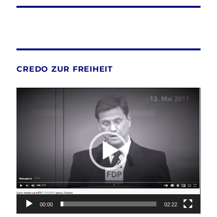
CREDO ZUR FREIHEIT
Video-
Player
00:00
02:22