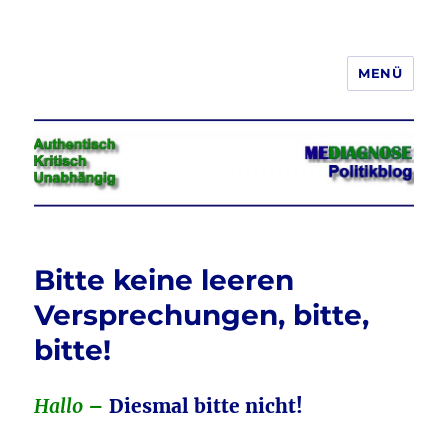
MENÜ
Jeder hat das Recht, seine
Meinung in Wort, Schrift und Bild
frei zu äußern und zu verbreiten
Bitte keine leeren
Versprechungen, bitte,
bitte!
Hallo
–
Diesmal bitte nicht!