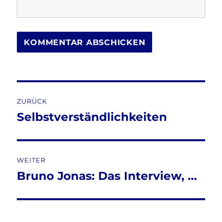
Beitragsnavigation
ZURÜCK
Selbstverständlichkeiten
Vorheriger
Beitrag:
WEITER
Bruno Jonas: Das Interview, …
Nächster
Beitrag: