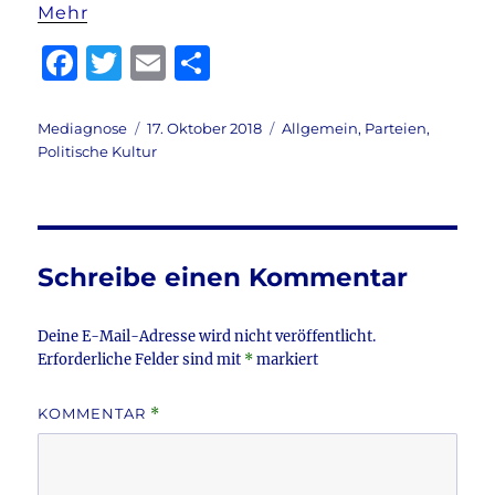
Mehr
F
T
E
T
a
w
m
ei
c
it
ai
le
Autor
Veröffentlicht
Kategorien
Mediagnose
17. Oktober 2018
Allgemein
,
Parteien
,
am
Politische Kultur
e
te
l
n
b
r
o
o
Schreibe einen Kommentar
k
Deine E-Mail-Adresse wird nicht veröffentlicht.
Erforderliche Felder sind mit
*
markiert
KOMMENTAR
*