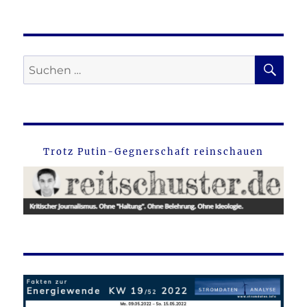
SU
Suche
nach:
Trotz Putin-Gegnerschaft reinschauen