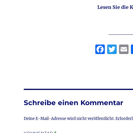
Lesen Sie die
______
F
T
a
w
c
it
a
e
te
l
b
r
o
Schreibe einen Kommentar
o
k
Deine E-Mail-Adresse wird nicht veröffentlicht.
Erforderl