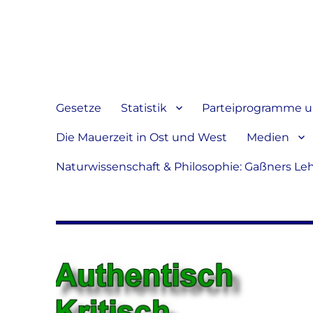
Jeder hat das Recht, sein
verbreiten
Gesetze
Statistik
Parteiprogramme u.
Die Mauerzeit in Ost und West
Medien
Naturwissenschaft & Philosophie: Gaßners Le