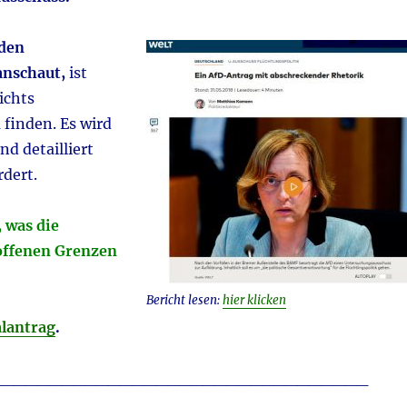
den
anschaut,
ist
ichts
 finden. Es wird
nd detailliert
dert.
, was die
offenen Grenzen
Bericht lesen:
hier klicken
alantrag
.
________________________________