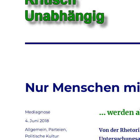
Nur Menschen mi
…
werden
a
Autor
Mediagnose
Veröffentlicht
4. Juni 2018
am
Kategorien
Allgemein
,
Parteien
,
Von der Rhetori
Politische Kultur
Untersuchungsa