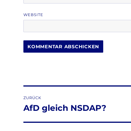
WEBSITE
Beitragsnavigation
ZURÜCK
AfD gleich NSDAP?
Vorheriger
Beitrag: