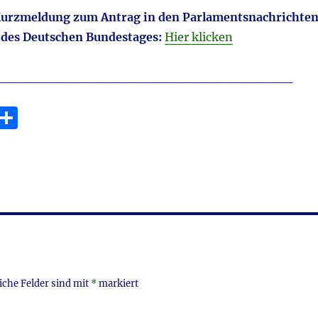
 Kurzmeldung zum Antrag
in den Parlamentsnachrichte
des Deutschen Bundestages:
Hier klicken
________________________________
E
T
m
ei
i
le
n
iche Felder sind mit
*
markiert