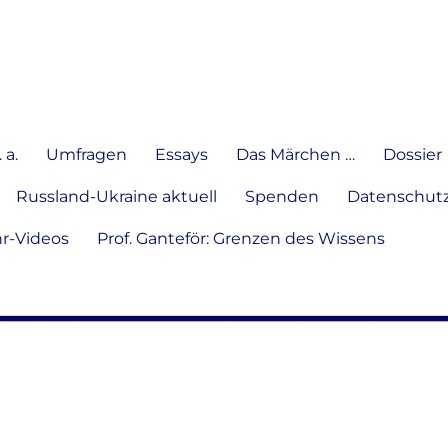
e Meinung in Wort, Schrift und
 a.
Umfragen
Essays
Das Märchen …
Dossier
Russland-Ukraine aktuell
Spenden
Datenschutz
hr-Videos
Prof. Ganteför: Grenzen des Wissens