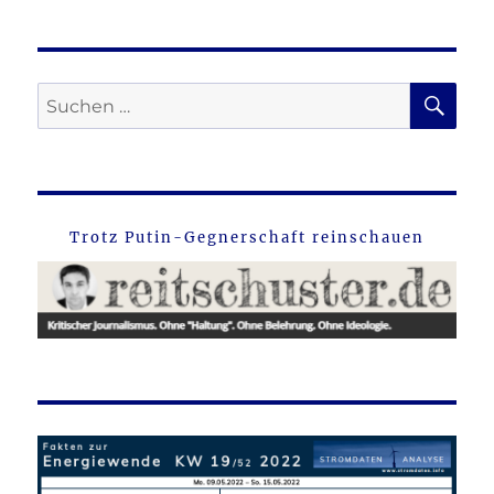
SU
Suche
nach:
Trotz Putin-Gegnerschaft reinschauen