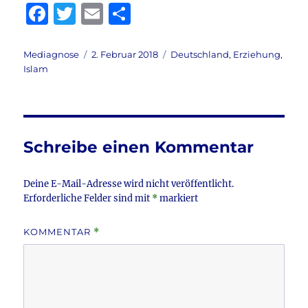
F
T
E
T
a
w
m
ei
c
it
ai
le
Autor
Veröffentlicht
Kategorien
Mediagnose
2. Februar 2018
Deutschland
,
Erziehung
,
am
Islam
e
te
l
n
b
r
o
o
Schreibe einen Kommentar
k
Deine E-Mail-Adresse wird nicht veröffentlicht.
Erforderliche Felder sind mit
*
markiert
KOMMENTAR
*