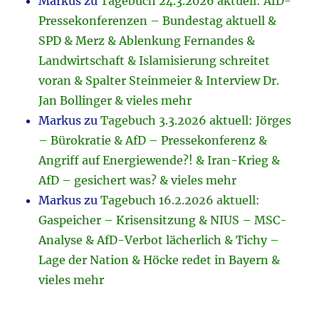
Markus
zu
Tagebuch 24.3.2026 aktuell: AfD-
Pressekonferenzen – Bundestag aktuell &
SPD & Merz & Ablenkung Fernandes &
Landwirtschaft & Islamisierung schreitet
voran & Spalter Steinmeier & Interview Dr.
Jan Bollinger & vieles mehr
Markus
zu
Tagebuch 3.3.2026 aktuell: Jörges
– Bürokratie & AfD – Pressekonferenz &
Angriff auf Energiewende?! & Iran-Krieg &
AfD – gesichert was? & vieles mehr
Markus
zu
Tagebuch 16.2.2026 aktuell:
Gaspeicher – Krisensitzung & NIUS – MSC-
Analyse & AfD-Verbot lächerlich & Tichy –
Lage der Nation & Höcke redet in Bayern &
vieles mehr