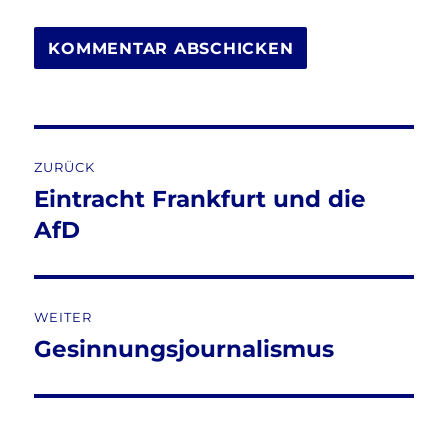
Beitragsnavigation
ZURÜCK
Eintracht Frankfurt und die
Vorheriger
Beitrag:
AfD
WEITER
Gesinnungsjournalismus
Nächster
Beitrag: