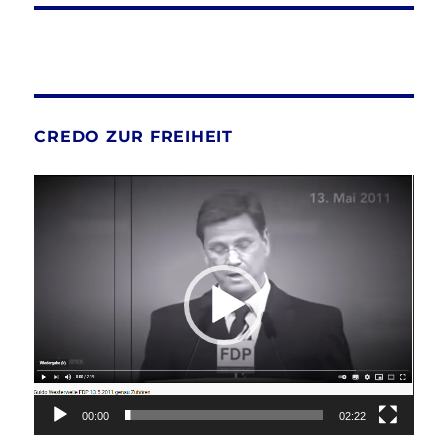
CREDO ZUR FREIHEIT
Video-
Player
00:00
02:22