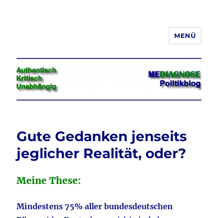
MENÜ
Jeder hat das Recht, seine
Meinung in Wort, Schrift und Bild
frei zu äußern und zu verbreiten
Gute Gedanken jenseits
jeglicher Realität, oder?
Meine These:
Mindestens 75% aller bundesdeutschen