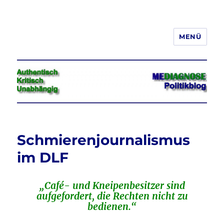
MENÜ
Jeder hat das Recht, seine
Meinung in Wort, Schrift und Bild
frei zu äußern und zu verbreiten
Schmierenjournalismus
im DLF
„Café- und Kneipenbesitzer sind
aufgefordert, die Rechten nicht zu
bedienen.“