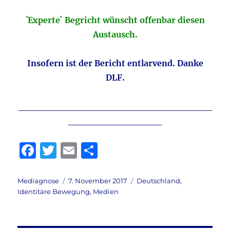
´Experte` Begricht wünscht offenbar diesen
Austausch.
Insofern ist der Bericht entlarvend.
Danke
DLF.
_____________________________
______________
F
T
E
T
a
w
m
ei
c
it
ai
le
Autor
Veröffentlicht
Kategorien
Mediagnose
7. November 2017
Deutschland
,
am
Identitäre Bewegung
,
Medien
e
te
l
n
b
r