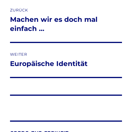
o
Beitragsnavigation
o
ZURÜCK
k
Machen wir es doch mal
Vorheriger
Beitrag:
einfach …
WEITER
Europäische Identität
Nächster
Beitrag: