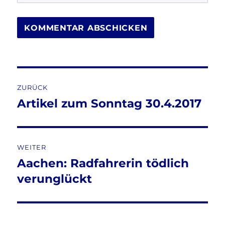
Beitragsnavigation
ZURÜCK
Artikel zum Sonntag 30.4.2017
Vorheriger
Beitrag:
WEITER
Aachen: Radfahrerin tödlich
Nächster
Beitrag:
verunglückt