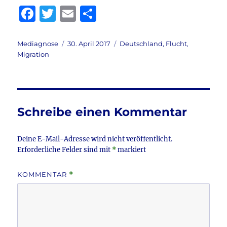
F
T
E
T
a
w
m
ei
c
it
ai
le
Autor
Veröffentlicht
Kategorien
Mediagnose
30. April 2017
Deutschland
,
Flucht
,
am
Migration
e
te
l
n
b
r
o
o
Schreibe einen Kommentar
k
Deine E-Mail-Adresse wird nicht veröffentlicht.
Erforderliche Felder sind mit
*
markiert
KOMMENTAR
*