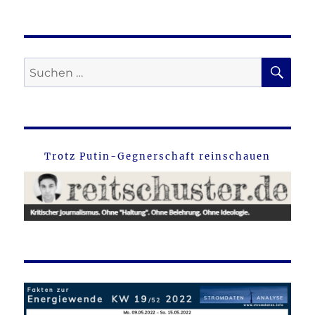
SU
Suche
nach:
Trotz Putin-Gegnerschaft reinschauen