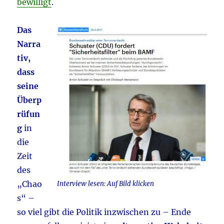
bewilligt
.
Das
Narra
tiv,
dass
seine
Überp
rüfun
g
in
die
Zeit
des
„Chao
Interview lesen: Auf Bild klicken
s“ –
so viel gibt die Politik inzwischen zu – Ende