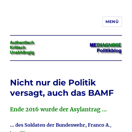
MENÜ
Jeder hat das Recht, seine
Meinung in Wort, Schrift und Bild
frei zu äußern und zu verbreiten
Nicht nur die Politik
versagt, auch das BAMF
Ende 2016 wurde der Asylantrag …
… des Soldaten der Bundeswehr, Franco A
.,