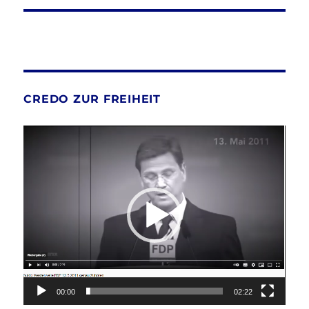
CREDO ZUR FREIHEIT
Video-
Player
00:00
02:22