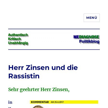
MENÜ
Jeder hat das Recht, seine
Meinung in Wort, Schrift und Bild
frei zu äußern und zu verbreiten
Herr Zinsen und die
Rassistin
Sehr geehrter Herr Zinsen,
in