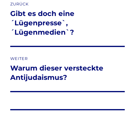
ZURÜCK
Gibt es doch eine
Vorheriger
Beitrag:
´Lügenpresse`,
´Lügenmedien`?
WEITER
Warum dieser versteckte
Nächster
Beitrag:
Antijudaismus?