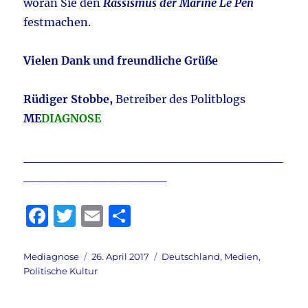
woran Sie den
Rassismus der Marine Le Pen
festmachen.
Vielen Dank und freundliche Grüße
Rüdiger Stobbe,
Betreiber des Politblogs
ME
DIAGNOSE
_____________________________
________________
F
T
E
T
a
w
m
ei
c
it
ai
le
Autor
Veröffentlicht
Kategorien
Mediagnose
26. April 2017
Deutschland
,
Medien
,
am
Politische Kultur
e
te
l
n
b
r