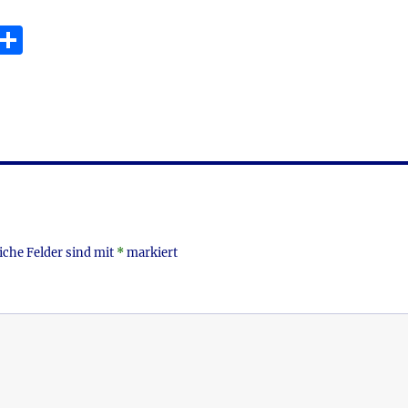
E
T
m
ei
i
le
n
iche Felder sind mit
*
markiert