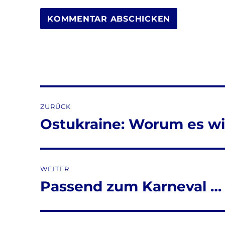
Beitragsnavigation
ZURÜCK
Ostukraine: Worum es wi
Vorheriger
Beitrag:
WEITER
Passend zum Karneval …
Nächster
Beitrag: