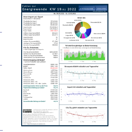
_
_
_