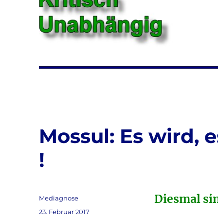
Mossul: Es wird, 
!
Diesmal sin
Autor
Mediagnose
Veröffentlicht
23. Februar 2017