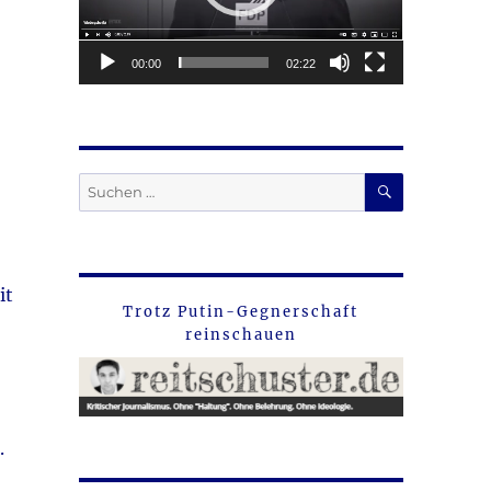
00:00
02:22
SUCHEN
Suche
nach:
it
Trotz Putin-Gegnerschaft
reinschauen
.