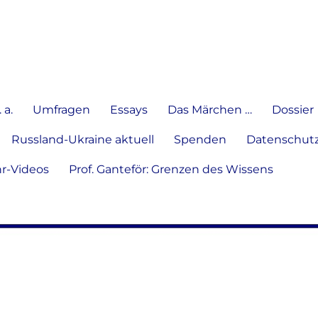
e Meinung in Wort, Schrift und
 a.
Umfragen
Essays
Das Märchen …
Dossier
Russland-Ukraine aktuell
Spenden
Datenschutz
hr-Videos
Prof. Ganteför: Grenzen des Wissens