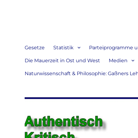
Jeder hat das Recht, sein
verbreiten
Gesetze
Statistik
Parteiprogramme u.
Die Mauerzeit in Ost und West
Medien
Naturwissenschaft & Philosophie: Gaßners Le