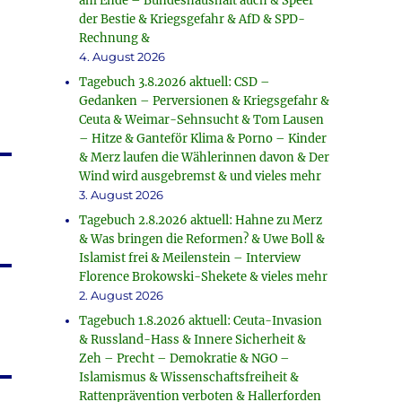
am Ende – Bundeshaushalt auch & Speer
der Bestie & Kriegsgefahr & AfD & SPD-
Rechnung &
4. August 2026
Tagebuch 3.8.2026 aktuell: CSD –
Gedanken – Perversionen & Kriegsgefahr &
Ceuta & Weimar-Sehnsucht & Tom Lausen
– Hitze & Ganteför Klima & Porno – Kinder
& Merz laufen die Wählerinnen davon & Der
Wind wird ausgebremst & und vieles mehr
3. August 2026
Tagebuch 2.8.2026 aktuell: Hahne zu Merz
& Was bringen die Reformen? & Uwe Boll &
Islamist frei & Meilenstein – Interview
Florence Brokowski-Shekete & vieles mehr
2. August 2026
Tagebuch 1.8.2026 aktuell: Ceuta-Invasion
& Russland-Hass & Innere Sicherheit &
Zeh – Precht – Demokratie & NGO –
Islamismus & Wissenschaftsfreiheit &
Rattenprävention verboten & Hallerforden