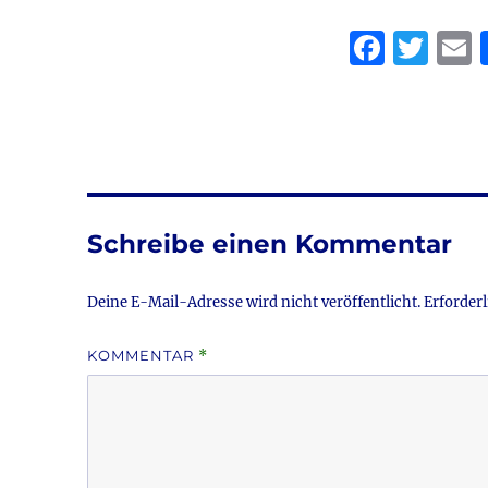
F
T
a
w
c
it
a
e
te
l
b
r
o
Schreibe einen Kommentar
o
k
Deine E-Mail-Adresse wird nicht veröffentlicht.
Erforderl
KOMMENTAR
*