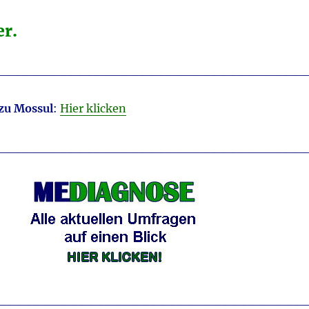
er.
__________________________________
 zu Mossul
:
Hier klicken
__________________________________
___________________________________