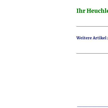
Ihr Heuchl
__________
Weitere Artikel
__________
_________