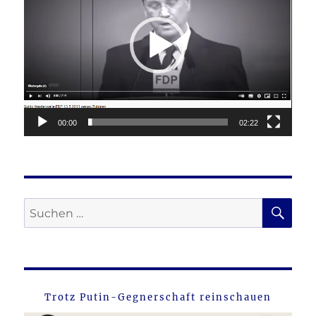
00:00
02:22
SU
Suche
nach:
Trotz Putin-Gegnerschaft reinschauen