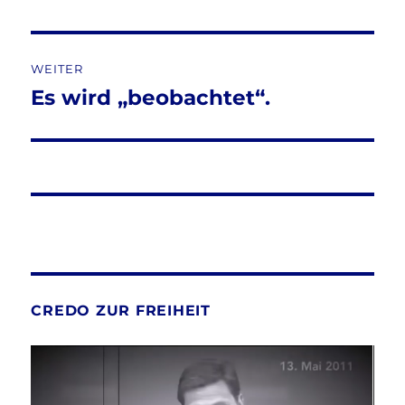
WEITER
Es wird „beobachtet“.
Nächster
Beitrag:
CREDO ZUR FREIHEIT
Video-
Player