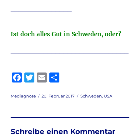
_____________________________
_______________
Ist doch alles Gut in Schweden, oder?
_____________________________
_______________
F
T
E
T
a
w
m
ei
c
it
ai
le
Autor
Veröffentlicht
Kategorien
Mediagnose
20. Februar 2017
Schweden
,
USA
am
e
te
l
n
b
r
o
Schreibe einen Kommentar
o