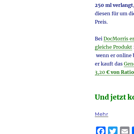
250 ml verlangt
diesen für um di
Preis.
Bei
DocMorris er
gleiche Produkt
wenn er online b
er kauft das
Gen
3,20
€ von Rati
Und jetzt 
Mehr
F
T