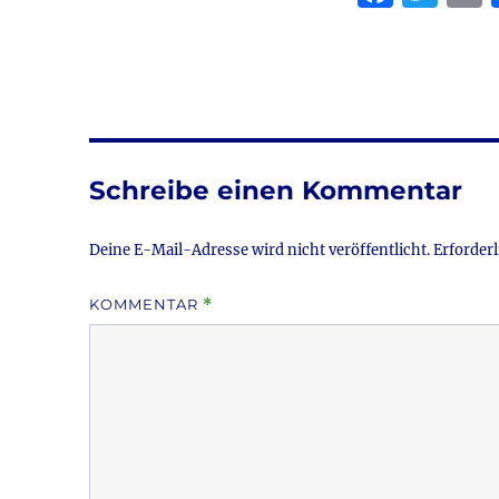
a
w
c
it
a
e
te
l
b
r
o
Schreibe einen Kommentar
o
k
Deine E-Mail-Adresse wird nicht veröffentlicht.
Erforderl
KOMMENTAR
*