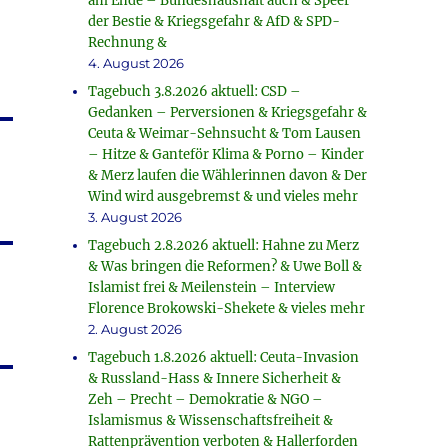
am Ende – Bundeshaushalt auch & Speer
der Bestie & Kriegsgefahr & AfD & SPD-
Rechnung &
4. August 2026
Tagebuch 3.8.2026 aktuell: CSD –
Gedanken – Perversionen & Kriegsgefahr &
Ceuta & Weimar-Sehnsucht & Tom Lausen
– Hitze & Ganteför Klima & Porno – Kinder
& Merz laufen die Wählerinnen davon & Der
Wind wird ausgebremst & und vieles mehr
3. August 2026
Tagebuch 2.8.2026 aktuell: Hahne zu Merz
& Was bringen die Reformen? & Uwe Boll &
Islamist frei & Meilenstein – Interview
Florence Brokowski-Shekete & vieles mehr
2. August 2026
Tagebuch 1.8.2026 aktuell: Ceuta-Invasion
& Russland-Hass & Innere Sicherheit &
Zeh – Precht – Demokratie & NGO –
Islamismus & Wissenschaftsfreiheit &
Rattenprävention verboten & Hallerforden