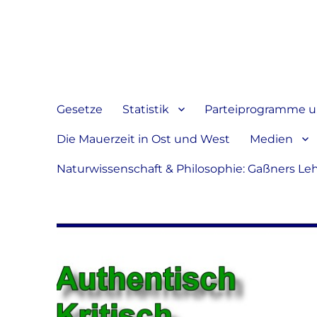
Jeder hat das Recht, sein
verbreiten
Gesetze
Statistik
Parteiprogramme u.
Die Mauerzeit in Ost und West
Medien
Naturwissenschaft & Philosophie: Gaßners Le