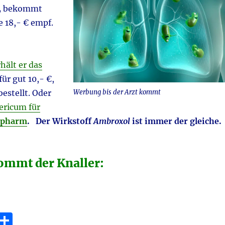
,
bekommt
e 18,- € empf.
hält er das
für gut 10,- €,
Werbung bis der Arzt kommt
estellt. Oder
ericum für
opharm
.
Der Wirkstoff
Ambroxol
ist immer der gleiche.
kommt der Knaller:
E
T