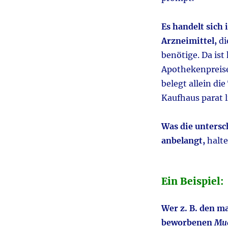
Es handelt sich 
Arzneimittel,
di
benötige. Da ist
Apothekenpreise
belegt allein di
Kaufhaus parat l
Was die untersc
anbelangt,
halte
Ein Beispiel:
Wer z. B. den m
beworbenen
Muc