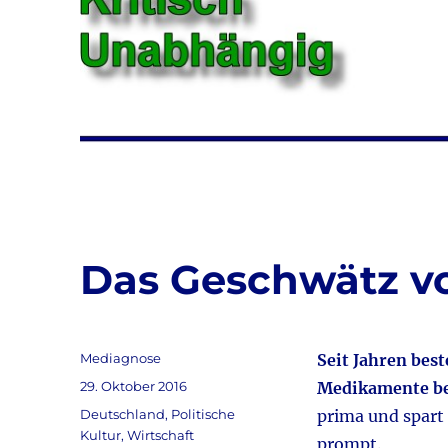
Das Geschwätz vo
Autor
Mediagnose
Seit Jahren best
Veröffentlicht
29. Oktober 2016
Medikamente be
am
Kategorien
Deutschland
,
Politische
prima und spart 
Kultur
,
Wirtschaft
prompt.