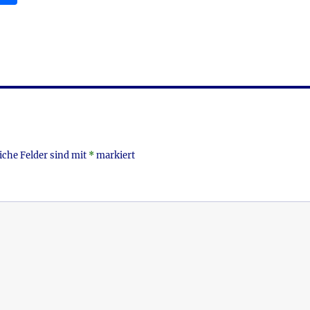
m
ei
i
le
n
iche Felder sind mit
*
markiert