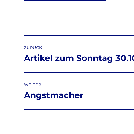
Beitragsnavigation
ZURÜCK
Artikel zum Sonntag 30.1
Vorheriger
Beitrag:
WEITER
Angstmacher
Nächster
Beitrag: