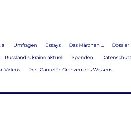
e Meinung in Wort, Schrift und
 a.
Umfragen
Essays
Das Märchen …
Dossier
Russland-Ukraine aktuell
Spenden
Datenschutz
hr-Videos
Prof. Ganteför: Grenzen des Wissens