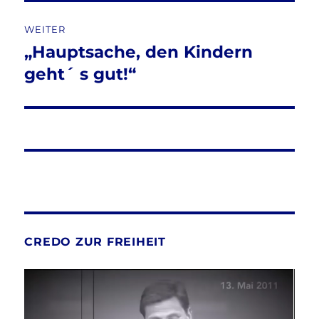
WEITER
„Hauptsache, den Kindern
Nächster
Beitrag:
geht´ s gut!“
CREDO ZUR FREIHEIT
Video-
Player