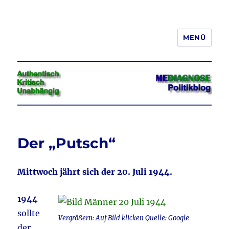
MENÜ
Jeder hat das Recht, seine
Meinung in Wort, Schrift und Bild
frei zu äußern und zu verbreiten
Der „Putsch“
Mittwoch jährt sich der 20. Juli 1944.
1944
sollte
Vergrößern: Auf Bild klicken Quelle: Google
der