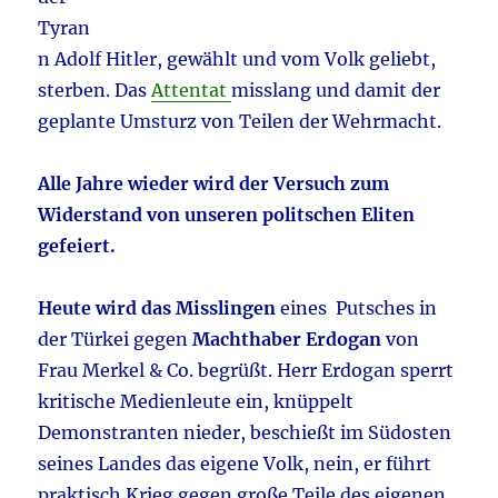
Tyran
n Adolf Hitler, gewählt und vom Volk geliebt,
sterben. Das
Attentat
misslang und damit der
geplante Umsturz von Teilen der Wehrmacht.
Alle Jahre wieder wird der Versuch zum
Widerstand von unseren politschen Eliten
gefeiert.
Heute wird das Misslingen
eines Putsches in
der Türkei gegen
Machthaber Erdogan
von
Frau Merkel & Co. begrüßt. Herr Erdogan sperrt
kritische Medienleute ein, knüppelt
Demonstranten nieder, beschießt im Südosten
seines Landes das eigene Volk, nein, er führt
praktisch Krieg gegen große Teile des eigenen