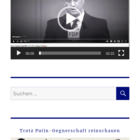
00:00
02:22
SU
Suche
nach:
Trotz Putin-Gegnerschaft reinschauen