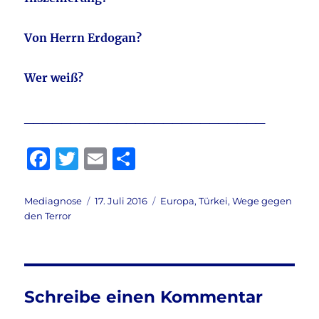
Von Herrn Erdogan?
Wer weiß?
__________________________
F
T
E
T
a
w
m
ei
c
it
ai
le
Autor
Veröffentlicht
Kategorien
Mediagnose
17. Juli 2016
Europa
,
Türkei
,
Wege gegen
am
den Terror
e
te
l
n
b
r
o
o
Schreibe einen Kommentar
k