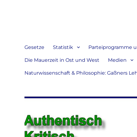
Jeder hat das Recht, sein
verbreiten
Gesetze
Statistik
Parteiprogramme u.
Die Mauerzeit in Ost und West
Medien
Naturwissenschaft & Philosophie: Gaßners Le