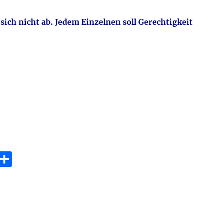
sich nicht ab. Jedem Einzelnen soll Gerechtigkeit
E
T
m
ei
i
le
n