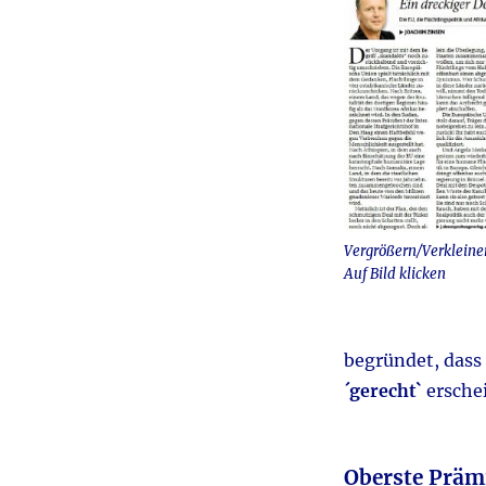
Vergrößern/Verkleine
Auf Bild klicken
begründet, dass
´gerecht`
erschei
Oberste Präm