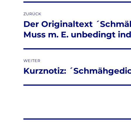
Beitragsnavigation
ZURÜCK
Der Originaltext ´Schmäh
Vorheriger
Beitrag:
Muss m. E. unbedingt ind
WEITER
Kurznotiz: ´Schmähgedi
Nächster
Beitrag: