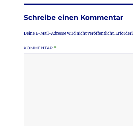
b
r
o
Schreibe einen Kommentar
o
k
Deine E-Mail-Adresse wird nicht veröffentlicht.
Erforderl
KOMMENTAR
*