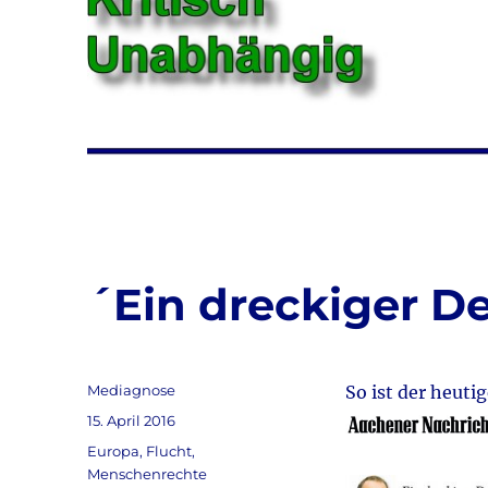
´Ein dreckiger D
Autor
Mediagnose
So ist der heut
Veröffentlicht
15. April 2016
am
Kategorien
Europa
,
Flucht
,
Menschenrechte