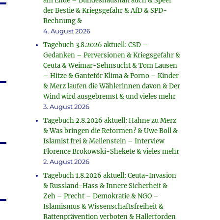
am Ende – Bundeshaushalt auch & Speer
der Bestie & Kriegsgefahr & AfD & SPD-
Rechnung &
4. August 2026
Tagebuch 3.8.2026 aktuell: CSD –
Gedanken – Perversionen & Kriegsgefahr &
Ceuta & Weimar-Sehnsucht & Tom Lausen
– Hitze & Ganteför Klima & Porno – Kinder
& Merz laufen die Wählerinnen davon & Der
Wind wird ausgebremst & und vieles mehr
3. August 2026
Tagebuch 2.8.2026 aktuell: Hahne zu Merz
& Was bringen die Reformen? & Uwe Boll &
Islamist frei & Meilenstein – Interview
Florence Brokowski-Shekete & vieles mehr
2. August 2026
Tagebuch 1.8.2026 aktuell: Ceuta-Invasion
& Russland-Hass & Innere Sicherheit &
Zeh – Precht – Demokratie & NGO –
Islamismus & Wissenschaftsfreiheit &
Rattenprävention verboten & Hallerforden