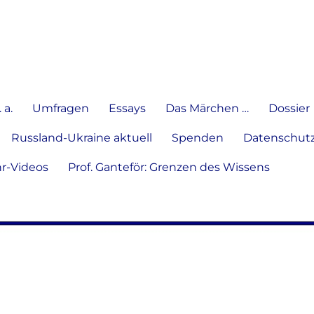
e Meinung in Wort, Schrift und
 a.
Umfragen
Essays
Das Märchen …
Dossier
Russland-Ukraine aktuell
Spenden
Datenschutz
hr-Videos
Prof. Ganteför: Grenzen des Wissens