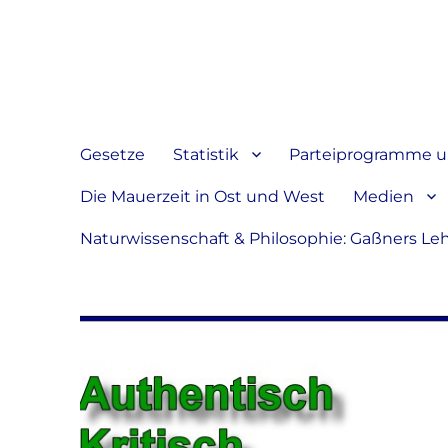
Jeder hat das Recht, sein
verbreiten
Gesetze
Statistik
Parteiprogramme u.
Die Mauerzeit in Ost und West
Medien
Naturwissenschaft & Philosophie: Gaßners Le