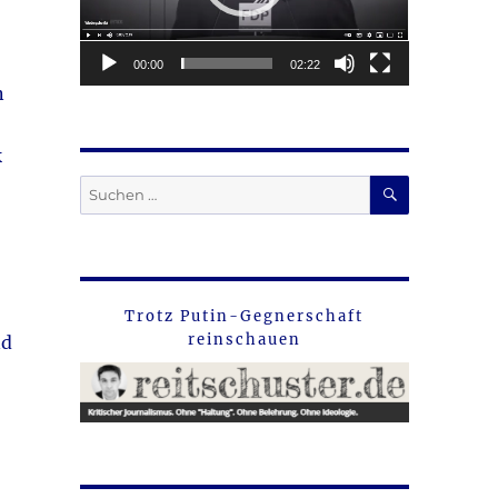
00:00
02:22
n
k
SUCHEN
Suche
nach:
Trotz Putin-Gegnerschaft
reinschauen
nd