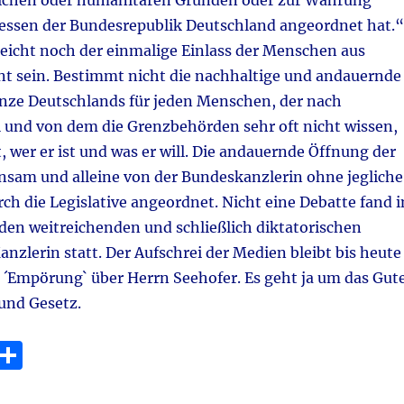
lichen oder humanitären Gründen oder zur Wahrung
eressen der Bundesrepublik Deutschland angeordnet hat.“
leicht noch der einmalige Einlass der Menschen aus
t sein. Bestimmt nicht die nachhaltige und andauernde
nze Deutschlands für jeden Menschen, der nach
l und von dem die Grenzbehörden sehr oft nicht wissen,
wer er ist und was er will. Die andauernde Öffnung der
nsam und alleine von der Bundeskanzlerin ohne jegliche
ch die Legislative angeordnet. Nicht eine Debatte fand 
den weitreichenden und schließlich diktatorischen
anzlerin statt. Der Aufschrei der Medien bleibt bis heute
 ´Empörung` über Herrn Seehofer. Es geht ja um das Gute
und Gesetz.
E
T
m
ei