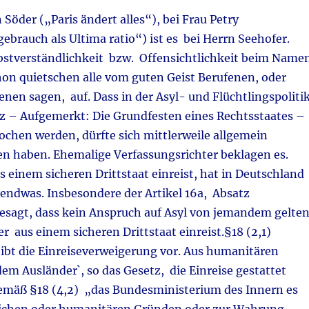
 Söder („Paris ändert alles“), bei Frau Petry
brauch als Ultima ratio“) ist es bei Herrn Seehofer.
lbstverständlichkeit bzw. Offensichtlichkeit beim Name
on quietschen alle vom guten Geist Berufenen, oder
senen sagen, auf. Dass in der Asyl- und Flüchtlingspoliti
z – Aufgemerkt: Die Grundfesten eines Rechtsstaates –
chen werden, dürfte sich mittlerweile allgemein
 haben. Ehemalige Verfassungsrichter beklagen es.
 einem sicheren Drittstaat einreist, hat in Deutschland
gendwas. Insbesondere der Artikel 16a, Absatz
esagt, dass kein Anspruch auf Asyl von jemandem gelte
 aus einem sicheren Drittstaat einreist.§18 (2,1)
ibt die Einreiseverweigerung vor. Aus humanitären
m Ausländer`, so das Gesetz, die Einreise gestattet
mäß §18 (4,2) „das Bundesministerium des Innern es