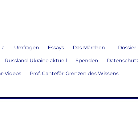
e Meinung in Wort, Schrift und
 a.
Umfragen
Essays
Das Märchen …
Dossier
Russland-Ukraine aktuell
Spenden
Datenschutz
hr-Videos
Prof. Ganteför: Grenzen des Wissens