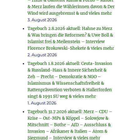
– Hitze & Ganteför Klima & Porno – Kinder
& Merz laufen die Wählerinnen davon & Der
Wind wird ausgebremst & und vieles mehr
3. August 2026
Tagebuch 2.8.2026 aktuell: Hahne zu Merz
& Was bringen die Reformen? & Uwe Boll &
Islamist frei & Meilenstein – Interview
Florence Brokowski-Shekete & vieles mehr
2. August 2026
Tagebuch 1.8.2026 aktuell: Ceuta-Invasion
& Russland-Hass & Innere Sicherheit &
Zeh – Precht – Demokratie & NGO –
Islamismus & Wissenschaftsfreiheit &
Rattenprävention verboten & Hallerforden
singt & 1991 SU weg & vieles mehr
1. August 2026
Tagebuch 31.7.2026 aktuell: Merz – CDU –
Krise – Ost-MPs & Köppel – Solowjow &
Mitschnitt – Bothe – AfD – Ausschluss &
Invasion – Afrikaner & Italien – Atom &
Siegmund – Interview & vieles mehr