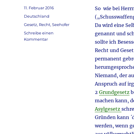
Veröffentlicht
11. Februar 2016
So wie bei Herrn
am
Kategorien
Deutschland
(„Schusswaffenge
Schlagwörter
Gesetz
,
Recht
,
Seehofer
Da wird eine Se
Schreibe einen
genannt und sch
zu
Kommentar
sollte ich Beses
„Herrschaft
Recht und Geset
des
Unrechts“
permanent gebro
herumgesprochen
Niemand, der aus
Anspruch auf ir
2
Grundgesetz
b
machen kann, der
Asylgesetz
schre
Gründen kann ´de
werden, wenn ge