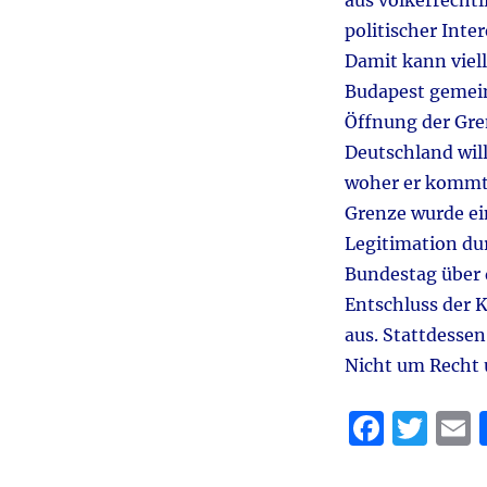
aus völkerrecht
politischer Int
Damit kann viel
Budapest gemein
Öffnung der Gre
Deutschland wil
woher er kommt, 
Grenze wurde ei
Legitimation dur
Bundestag über 
Entschluss der K
aus. Stattdessen
Nicht um Recht 
F
T
a
w