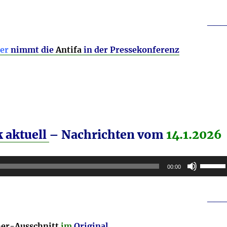
___
er
nimmt die
Antifa
in der Pressekonferenz
 aktuell
– Nachrichten vom
14.1.2026
Pfeilta
00:00
Hoch/R
benutz
___
um
die
er-Ausschnitt
im
Original