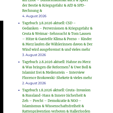
am Ende – Bundeshaushalt auch & Speer
der Bestie & Kriegsgefahr & AfD & SPD-
Rechnung &
4. August 2026
Tagebuch 3.8.2026 aktuell: CSD –
Gedanken – Perversionen & Kriegsgefahr &
Ceuta & Weimar-Sehnsucht & Tom Lausen
– Hitze & Ganteför Klima & Porno – Kinder
& Merz laufen die Wählerinnen davon & Der
Wind wird ausgebremst & und vieles mehr
3. August 2026
Tagebuch 2.8.2026 aktuell: Hahne zu Merz
& Was bringen die Reformen? & Uwe Boll &
Islamist frei & Meilenstein – Interview
Florence Brokowski-Shekete & vieles mehr
2. August 2026
Tagebuch 1.8.2026 aktuell: Ceuta-Invasion
& Russland-Hass & Innere Sicherheit &
Zeh – Precht – Demokratie & NGO –
Islamismus & Wissenschaftsfreiheit &
Rattenprävention verboten & Hallerforden