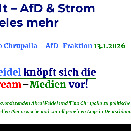
lt – AfD & Strom
ieles mehr
o Chrupalla
–
AfD-Fraktion
13.1.2026
eidel
knöpft sich die
rea
m
–
Medien
vor!
svorsitzenden Alice Weidel und Tino Chrupalla zu politisch
llen Plenarwoche und zur allgemeinen Lage in Deutschland