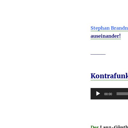
Stephan Brandn
auseinander!
____
Kontrafunk
Audio-
00:00
Player
Der
Lanz-Günth