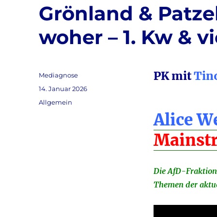
Grönland & Patze
woher – 1. Kw & v
PK mit
Tin
Autor
Mediagnose
Veröffentlicht
14. Januar 2026
am
Kategorien
Allgemein
Alice W
Mainst
Die AfD-Fraktion
Themen der aktue