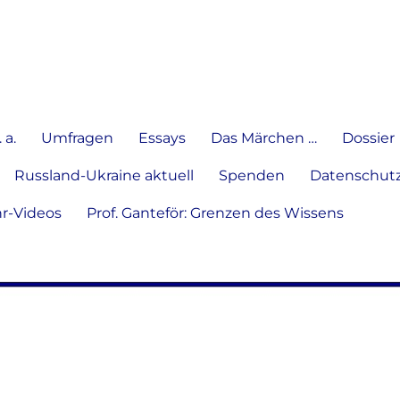
e Meinung in Wort, Schrift und
 a.
Umfragen
Essays
Das Märchen …
Dossier
Russland-Ukraine aktuell
Spenden
Datenschutz
hr-Videos
Prof. Ganteför: Grenzen des Wissens