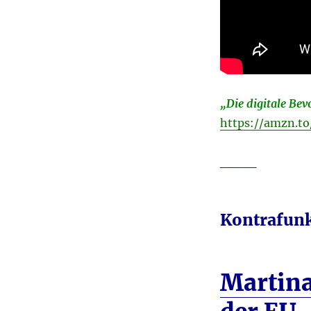
„Die digitale Bev
https://amzn.t
____
Kontrafunk
Martina