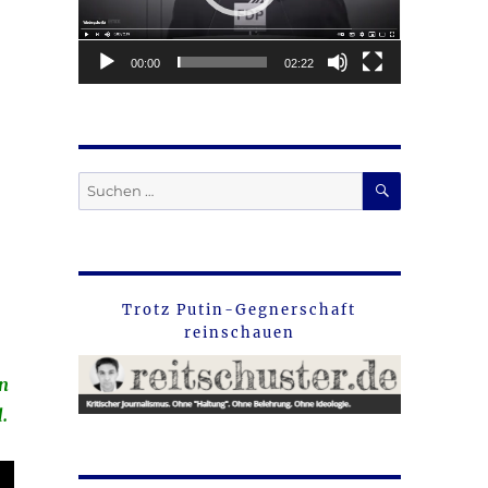
00:00
02:22
SUCHEN
Suche
nach:
Trotz Putin-Gegnerschaft
reinschauen
en
.