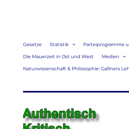
Jeder hat das Recht, sein
verbreiten
Gesetze
Statistik
Parteiprogramme u.
Die Mauerzeit in Ost und West
Medien
Naturwissenschaft & Philosophie: Gaßners Le