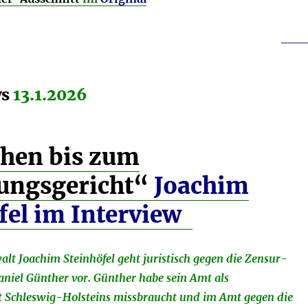
Lautstä
zu
___
regeln.
ws
13.1.2026
hen bis zum
ungsgericht“
Joachim
fel im Interview
lt Joachim Steinhöfel geht juristisch gegen die Zensur-
niel Günther vor. Günther habe sein Amt als
t Schleswig-Holsteins missbraucht und im Amt gegen die