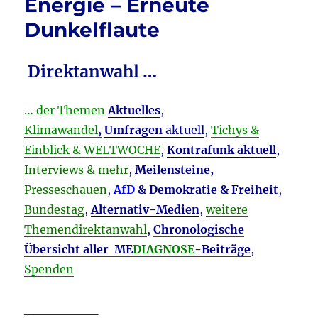
Energie – Erneute
Dunkelflaute
Direktanwahl …
… der Themen
Aktuelles
,
Klimawandel
,
Umfragen
aktuell
,
Tichys &
Einblick & WELTWOCHE
,
Kontrafunk aktuell
,
Interviews & mehr
,
Meilensteine
,
Presseschauen
,
AfD
& Demokratie & Freiheit
,
Bundestag
,
Alternativ-Medien
,
weitere
Themendirektanwahl
,
Chronologische
Übersicht aller ME
DIAGNOSE
-Beiträge
,
Spenden
________