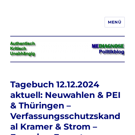
MENÜ
Jeder hat das Recht, seine
Meinung in Wort, Schrift und Bild
frei zu äußern und zu verbreiten
Tagebuch 12.12.2024
aktuell: Neuwahlen & PEI
& Thüringen –
Verfassungsschutzskand
al Kramer & Strom –