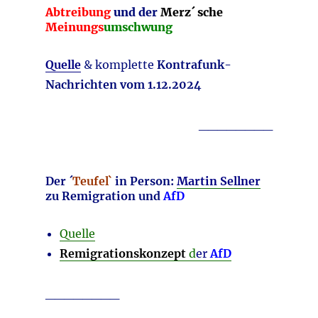
Abtreibung
und der
Merz´ sche
Meinungs
umschwung
Quelle
& komplette
Kontrafunk-
Nachrichten vom 1.12.2024
________
Der ´
Teufel`
in Person:
Martin Sellner
zu Remigration und
AfD
Quelle
Remigrationskonzept
d
er
AfD
________