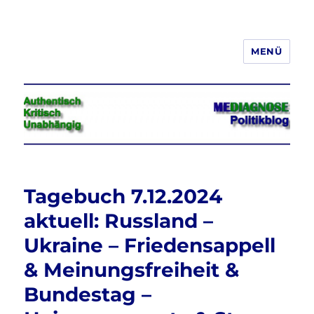
MENÜ
Jeder hat das Recht, seine
Meinung in Wort, Schrift und Bild
frei zu äußern und zu verbreiten
Tagebuch 7.12.2024
aktuell: Russland –
Ukraine – Friedensappell
& Meinungsfreiheit &
Bundestag –