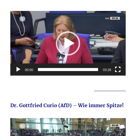
Video-
Player
00:00
03:28
________
Dr. Gottfried Curio (AfD) – Wie immer Spitze!
Video-
Player