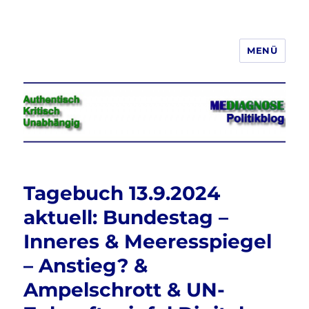
MENÜ
Jeder hat das Recht, seine
Meinung in Wort, Schrift und Bild
frei zu äußern und zu verbreiten
Tagebuch 13.9.2024
aktuell: Bundestag –
Inneres & Meeresspiegel
– Anstieg? &
Ampelschrott & UN-