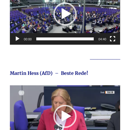
00:00
04:40
________
Martin Hess (AfD) – Beste Rede!
Video-
Player