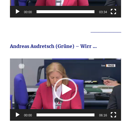
00:00
03:34
________
Andreas Audretsch (Grüne) – Wirr …
Video-
Player
00:00
06:16