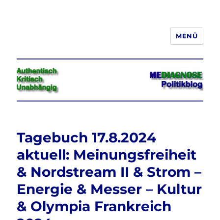
MENÜ
Jeder hat das Recht, seine
Meinung in Wort, Schrift und Bild
frei zu äußern und zu verbreiten
Tagebuch 17.8.2024
aktuell: Meinungsfreiheit
& Nordstream II & Strom –
Energie & Messer – Kultur
& Olympia Frankreich