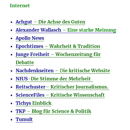
Internet
Achgut
–
Die Achse des Guten
Alexander Wallasch
– Eine starke Meinung
Apollo News
Epochtimes
– Wahrheit & Tradition
Junge Freiheit
– Wochenzeitung für
Debatte
Nachdenkseiten
– D
ie kritische Website
NIUS
-Die Stimme der Mehrheit
Reitschuster
–
Kritischer Journalismus.
ScienceFiles
–
Kritische Wissenschaft
Tichys
Einblick
TKP
–
Blog für Science & Politik
Tumult