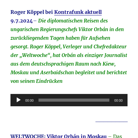
Roger Köppel bei
Kontrafunk aktuell
9.7.2024
–
Die diplomatischen Reisen des
ungarischen Regierungschefs Viktor Orbán in den
zurückliegenden Tagen haben für Aufsehen
gesorgt. Roger Köppel, Verleger und Chefredakteur
der „Weltwoche“, hat Orbán als einziger Journalist
aus dem deutschsprachigen Raum nach Kiew,
Moskau und Aserbaidschan begleitet und berichtet
von seinen Eindrücken
Audio-
00:00
00:00
Player
________
WELTWOCHE:
Viktor Orbán in Moskau
– Das