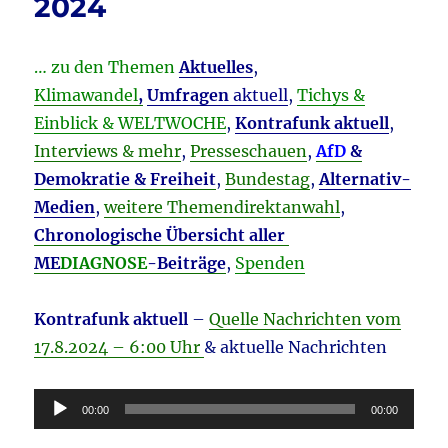
2024
… zu den Themen
Aktuelles
,
Klimawandel
,
Umfragen
aktuell
,
Tichys &
Einblick & WELTWOCHE
,
Kontrafunk aktuell
,
Interviews & mehr
,
Presseschauen
,
AfD
&
Demokratie & Freiheit
,
Bundestag
,
Alternativ-
Medien
,
weitere Themendirektanwahl
,
Chronologische Übersicht aller
ME
DIAGNOSE
-Beiträge
,
Spenden
Kontrafunk aktuell
–
Quelle Nachrichten vom
17.8
.2024 – 6:00 Uhr
& aktuelle Nachrichten
Audio-
00:00
00:00
Player