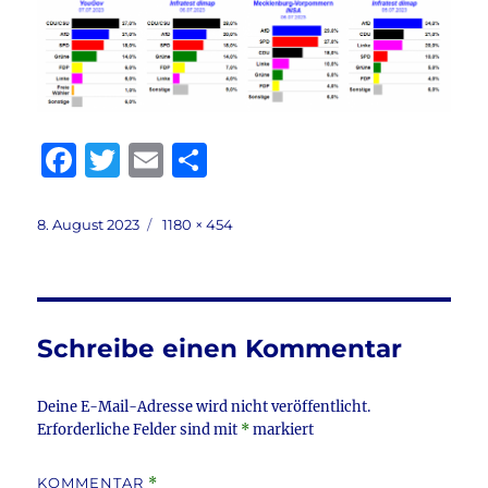
F
T
E
T
a
w
m
ei
c
it
ai
le
Veröffentlicht
Volle
8. August 2023
1180 × 454
am
Größe
e
te
l
n
b
r
o
Schreibe einen Kommentar
o
k
Deine E-Mail-Adresse wird nicht veröffentlicht.
Erforderliche Felder sind mit
*
markiert
KOMMENTAR
*