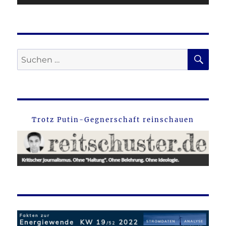
SU
Suche
nach:
Trotz Putin-Gegnerschaft reinschauen