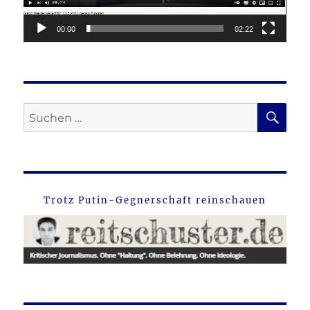
00:00
02:22
SU
Suche
nach:
Trotz Putin-Gegnerschaft reinschauen