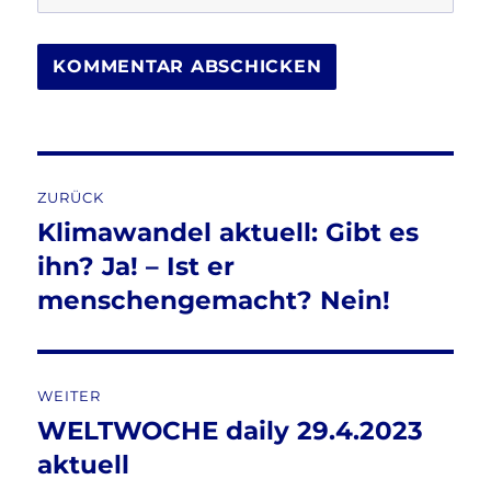
Beitragsnavigation
ZURÜCK
Klimawandel aktuell: Gibt es
Vorheriger
Beitrag:
ihn? Ja! – Ist er
menschengemacht? Nein!
WEITER
WELTWOCHE daily 29.4.2023
Nächster
Beitrag:
aktuell