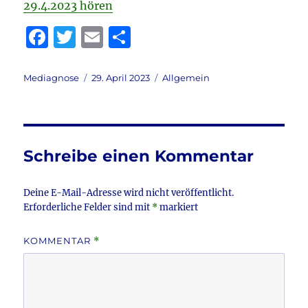
29.4.2023 hören
F
T
E
T
a
w
m
ei
c
it
ai
le
Autor
Veröffentlicht
Kategorien
Mediagnose
29. April 2023
Allgemein
am
e
te
l
n
b
r
o
Schreibe einen Kommentar
o
k
Deine E-Mail-Adresse wird nicht veröffentlicht.
Erforderliche Felder sind mit
*
markiert
KOMMENTAR
*