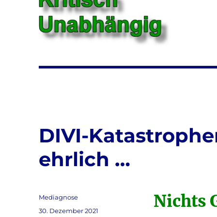
DIVI-Katastrophen
ehrlich …
Nichts 
Autor
Mediagnose
Veröffentlicht
30. Dezember 2021