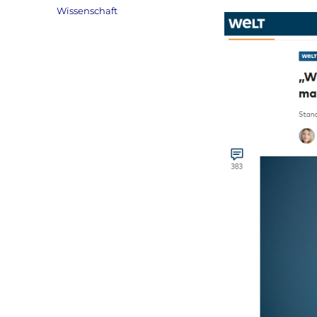
am
Kategorien
Wissenschaft