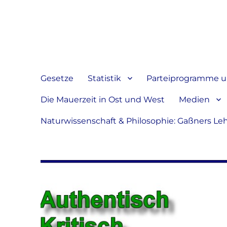
Jeder hat das Recht, sein
verbreiten
Gesetze
Statistik
Parteiprogramme u.
Die Mauerzeit in Ost und West
Medien
Naturwissenschaft & Philosophie: Gaßners Le