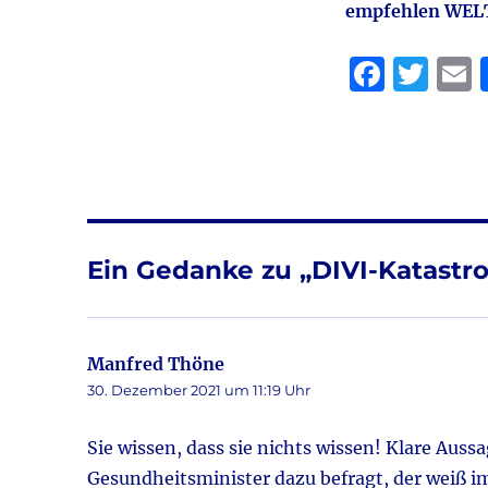
empfehlen WELT
F
T
a
w
c
it
a
e
te
l
b
r
o
Ein Gedanke zu „DIVI-Katastro
o
k
Manfred Thöne
sagt:
30. Dezember 2021 um 11:19 Uhr
Sie wissen, dass sie nichts wissen! Klare Auss
Gesundheitsminister dazu befragt, der weiß i