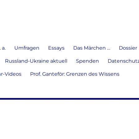
e Meinung in Wort, Schrift und
 a.
Umfragen
Essays
Das Märchen …
Dossier
Russland-Ukraine aktuell
Spenden
Datenschutz
hr-Videos
Prof. Ganteför: Grenzen des Wissens