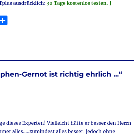
plus ausdrücklich:
30 Tage kostenlos testen. ]
E
T
m
ei
i
le
n
phen-Gernot ist richtig ehrlich …“
age dieses Experten! Vielleicht hätte er besser den Herrn
mmer alles…..zumindest alles besser, jedoch ohne