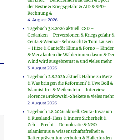
am Ende – Bundeshaushalt auch & Speer
der Bestie & Kriegsgefahr & AfD & SPD-
Rechnung &
4. August 2026
Tagebuch 3.8.2026 aktuell: CSD –
Gedanken – Perversionen & Kriegsgefahr &
Ceuta & Weimar-Sehnsucht & Tom Lausen
– Hitze & Ganteför Klima & Porno – Kinder
& Merz laufen die Wählerinnen davon & Der
Wind wird ausgebremst & und vieles mehr
3. August 2026
Tagebuch 2.8.2026 aktuell: Hahne zu Merz
& Was bringen die Reformen? & Uwe Boll &
Islamist frei & Meilenstein – Interview
Florence Brokowski-Shekete & vieles mehr
2. August 2026
Tagebuch 1.8.2026 aktuell: Ceuta-Invasion
& Russland-Hass & Innere Sicherheit &
Zeh – Precht – Demokratie & NGO –
Islamismus & Wissenschaftsfreiheit &
Rattenprävention verboten & Hallerforden