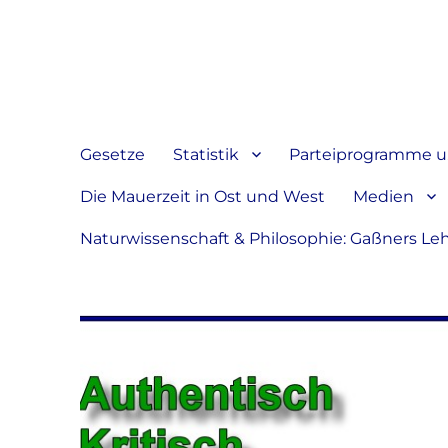
Jeder hat das Recht, sein
verbreiten
Gesetze
Statistik
Parteiprogramme u.
Die Mauerzeit in Ost und West
Medien
Naturwissenschaft & Philosophie: Gaßners Le