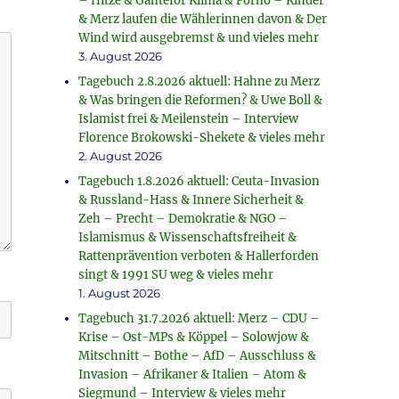
– Hitze & Ganteför Klima & Porno – Kinder
& Merz laufen die Wählerinnen davon & Der
Wind wird ausgebremst & und vieles mehr
3. August 2026
Tagebuch 2.8.2026 aktuell: Hahne zu Merz
& Was bringen die Reformen? & Uwe Boll &
Islamist frei & Meilenstein – Interview
Florence Brokowski-Shekete & vieles mehr
2. August 2026
Tagebuch 1.8.2026 aktuell: Ceuta-Invasion
& Russland-Hass & Innere Sicherheit &
Zeh – Precht – Demokratie & NGO –
Islamismus & Wissenschaftsfreiheit &
Rattenprävention verboten & Hallerforden
singt & 1991 SU weg & vieles mehr
1. August 2026
Tagebuch 31.7.2026 aktuell: Merz – CDU –
Krise – Ost-MPs & Köppel – Solowjow &
Mitschnitt – Bothe – AfD – Ausschluss &
Invasion – Afrikaner & Italien – Atom &
Siegmund – Interview & vieles mehr