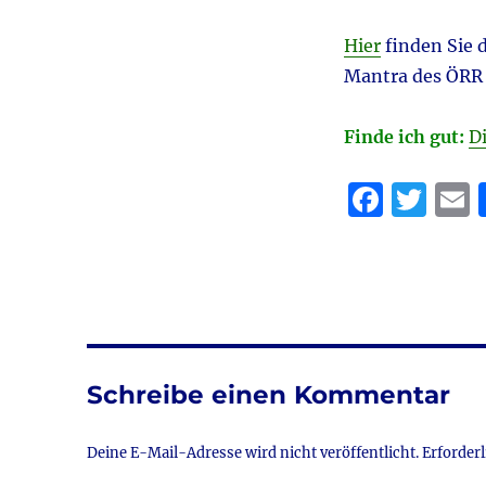
Hier
finden Sie 
Mantra des ÖRR
Finde ich gut:
D
F
T
a
w
c
it
a
e
te
l
b
r
o
Schreibe einen Kommentar
o
k
Deine E-Mail-Adresse wird nicht veröffentlicht.
Erforderl