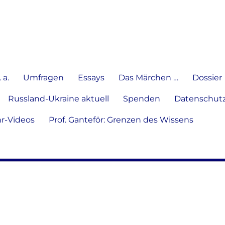
e Meinung in Wort, Schrift und
 a.
Umfragen
Essays
Das Märchen …
Dossier
Russland-Ukraine aktuell
Spenden
Datenschutz
hr-Videos
Prof. Ganteför: Grenzen des Wissens