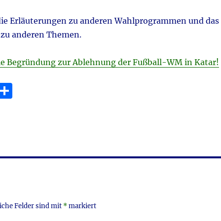
die Erläuterungen zu anderen Wahlprogrammen und das
 zu anderen Themen.
ie Begründung zur Ablehnung der Fußball-WM in Katar!
E
T
m
ei
i
le
n
iche Felder sind mit
*
markiert