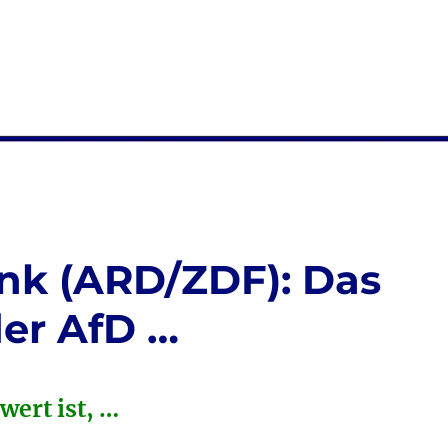
k (ARD/ZDF): Das
er AfD …
ert ist, …