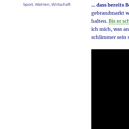
am
Kategorien
Sport
,
Wahlen
,
Wirtschaft
… dass bereits 
gebrandmarkt wu
halten.
Bis er sc
ich mich, was a
schlimmer sein s