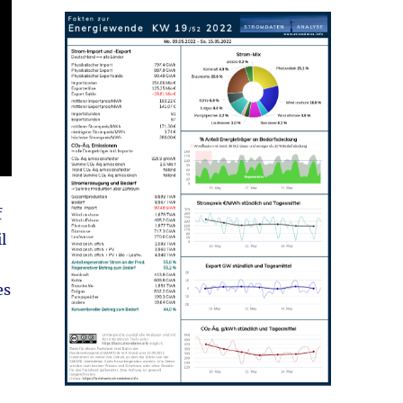
f
l
es