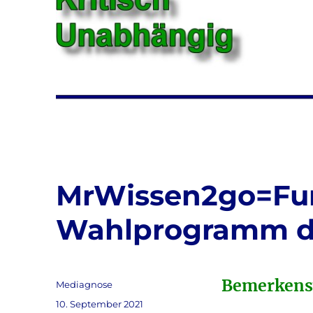
MrWissen2go=Fun
Wahlprogramm d
Bemerkensw
Autor
Mediagnose
Veröffentlicht
10. September 2021