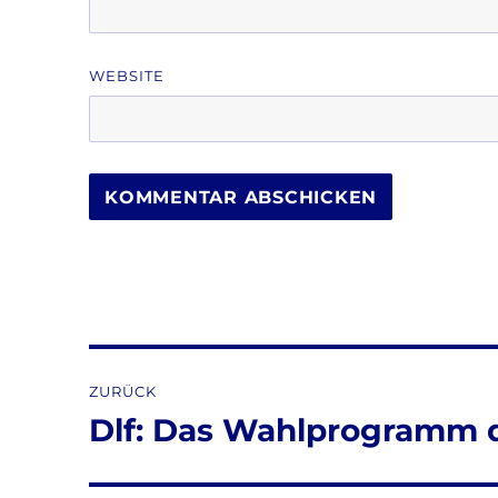
WEBSITE
Beitragsnavigation
ZURÜCK
Dlf: Das Wahlprogramm 
Vorheriger
Beitrag: