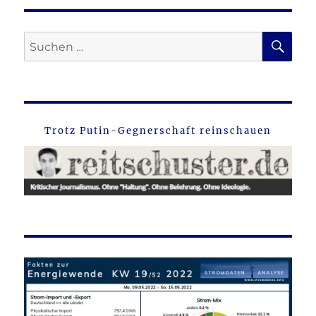
SU
Suche
nach:
Trotz Putin-Gegnerschaft reinschauen