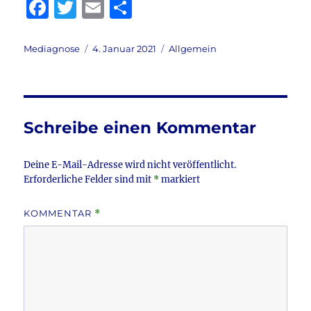
F
T
E
T
a
w
m
ei
c
it
ai
le
Autor
Veröffentlicht
Kategorien
Mediagnose
4. Januar 2021
Allgemein
am
e
te
l
n
b
r
o
Schreibe einen Kommentar
o
k
Deine E-Mail-Adresse wird nicht veröffentlicht.
Erforderliche Felder sind mit
*
markiert
KOMMENTAR
*