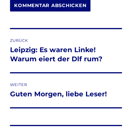
Beitragsnavigation
ZURÜCK
Leipzig: Es waren Linke!
Vorheriger
Beitrag:
Warum eiert der Dlf rum?
WEITER
Guten Morgen, liebe Leser!
Nächster
Beitrag: