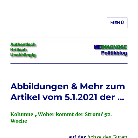
MENÜ
Jeder hat das Recht, seine
Meinung in Wort, Schrift und Bild
frei zu äußern und zu verbreiten
Abbildungen & Mehr zum
Artikel vom 5.1.2021 der …
Kolumne „Woher kommt der Strom? 52.
Woche
… auf der
Achse des Guten