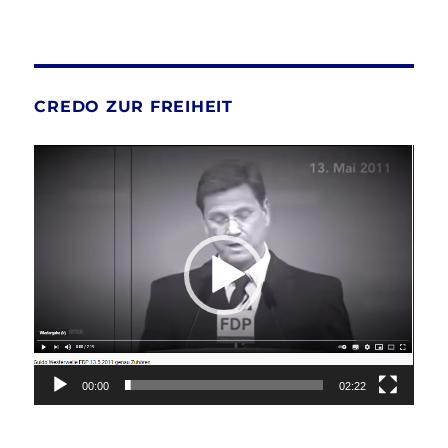
CREDO ZUR FREIHEIT
Video-
Player
00:00
02:22