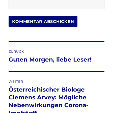
Beitragsnavigation
ZURÜCK
Guten Morgen, liebe Leser!
Vorheriger
Beitrag:
WEITER
Österreichischer Biologe
Nächster
Beitrag:
Clemens Arvey: Mögliche
Nebenwirkungen Corona-