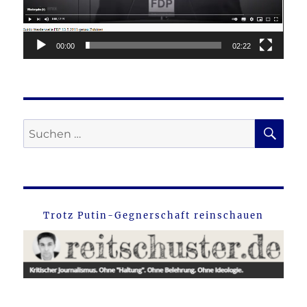
00:00
02:22
SU
Suche
nach:
Trotz Putin-Gegnerschaft reinschauen