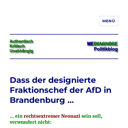
MENÜ
Jeder hat das Recht, seine
Meinung in Wort, Schrift und Bild
frei zu äußern und zu verbreiten
Dass der designierte
Fraktionschef der AfD in
Brandenburg …
… ein
rechtsextremer Neonazi
sein soll,
verwundert nicht: