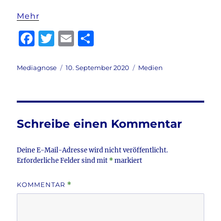
Mehr
F
T
E
T
a
w
m
ei
c
it
ai
le
Autor
Veröffentlicht
Kategorien
Mediagnose
10. September 2020
Medien
am
e
te
l
n
b
r
o
Schreibe einen Kommentar
o
k
Deine E-Mail-Adresse wird nicht veröffentlicht.
Erforderliche Felder sind mit
*
markiert
KOMMENTAR
*