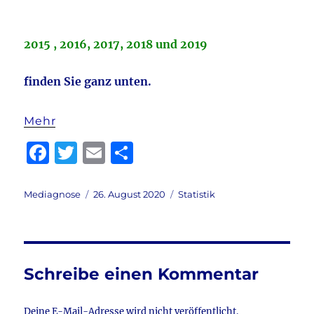
2015 , 2016, 2017, 2018 und 2019
finden Sie ganz unten.
Mehr
F
T
E
T
a
w
m
ei
c
it
ai
le
Autor
Veröffentlicht
Kategorien
Mediagnose
26. August 2020
Statistik
am
e
te
l
n
b
r
o
Schreibe einen Kommentar
o
k
Deine E-Mail-Adresse wird nicht veröffentlicht.