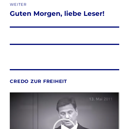
WEITER
Guten Morgen, liebe Leser!
Nächster
Beitrag:
CREDO ZUR FREIHEIT
Video-
Player