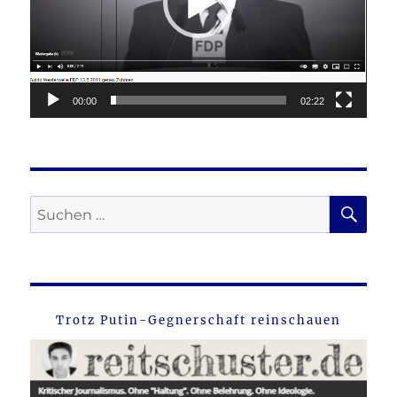
00:00
02:22
SU
Suche
nach:
Trotz Putin-Gegnerschaft reinschauen