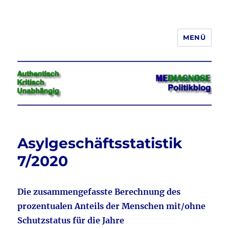
MENÜ
Jeder hat das Recht, seine
Meinung in Wort, Schrift und Bild
frei zu äußern und zu verbreiten
Asylgeschäftsstatistik
7/2020
Die zusammengefasste Berechnung des
prozentualen Anteils der Menschen mit/ohne
Schutzstatus für die Jahre