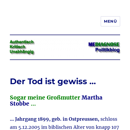
MENÜ
Jeder hat das Recht, seine
Meinung in Wort, Schrift und Bild
frei zu äußern und zu verbreiten
Der Tod ist gewiss …
Sogar meine Großmutter
Martha
Stobbe
…
… Jahrgang 1899, geb. in Ostpreussen,
schloss
am 5.12.2005 im biblischen Alter von knapp 107