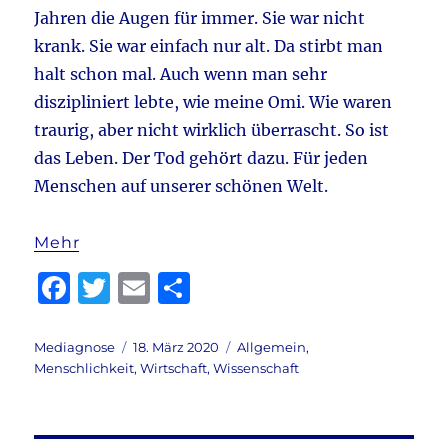
Jahren die Augen für immer. Sie war nicht
krank. Sie war einfach nur alt. Da stirbt man
halt schon mal. Auch wenn man sehr
diszipliniert lebte, wie meine Omi. Wie waren
traurig, aber nicht wirklich überrascht. So ist
das Leben. Der Tod gehört dazu. Für jeden
Menschen auf unserer schönen Welt.
Mehr
F
T
E
T
a
w
m
ei
c
it
ai
le
Autor
Veröffentlicht
Kategorien
Mediagnose
18. März 2020
Allgemein
,
am
Menschlichkeit
,
Wirtschaft
,
Wissenschaft
e
te
l
n
b
r