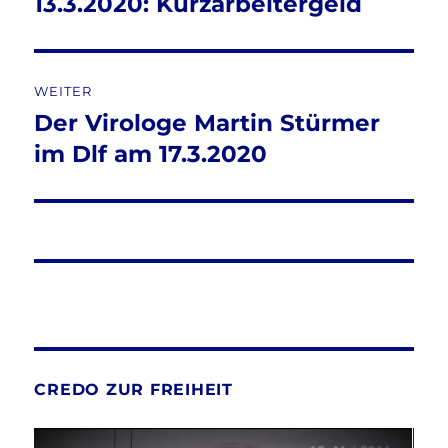
13.3.2020: Kurzarbeitergeld
WEITER
Der Virologe Martin Stürmer
Nächster
Beitrag:
im Dlf am 17.3.2020
CREDO ZUR FREIHEIT
Video-