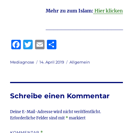
Mehr zu zum Islam:
Hier klicken
____________________
F
T
E
T
a
w
m
ei
c
it
ai
le
Autor
Veröffentlicht
Kategorien
Mediagnose
14. April 2019
Allgemein
am
e
te
l
n
b
r
o
Schreibe einen Kommentar
o
k
Deine E-Mail-Adresse wird nicht veröffentlicht.
Erforderliche Felder sind mit
*
markiert
KOMMENTAR
*