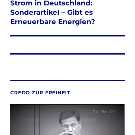
Strom in Deutschland:
Nächster
Beitrag:
Sonderartikel – Gibt es
Erneuerbare Energien?
CREDO ZUR FREIHEIT
Video-
Player