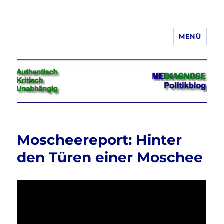
MENÜ
Jeder hat das Recht, seine
Meinung in Wort, Schrift und Bild
frei zu äußern und zu verbreiten
Moscheereport: Hinter
den Türen einer Moschee