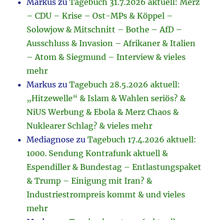
Markus
zu
Tagebuch 31.7.2026 aktuell: Merz
– CDU – Krise – Ost-MPs & Köppel –
Solowjow & Mitschnitt – Bothe – AfD –
Ausschluss & Invasion – Afrikaner & Italien
– Atom & Siegmund – Interview & vieles
mehr
Markus
zu
Tagebuch 28.5.2026 aktuell:
„Hitzewelle“ & Islam & Wahlen seriös? &
NiUS Werbung & Ebola & Merz Chaos &
Nuklearer Schlag? & vieles mehr
Mediagnose
zu
Tagebuch 17.4.2026 aktuell:
1000. Sendung Kontrafunk aktuell &
Espendiller & Bundestag – Entlastungspaket
& Trump – Einigung mit Iran? &
Industriestrompreis kommt & und vieles
mehr