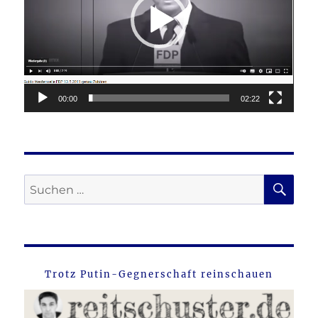
00:00
02:22
SU
Suche
nach:
Trotz Putin-Gegnerschaft reinschauen