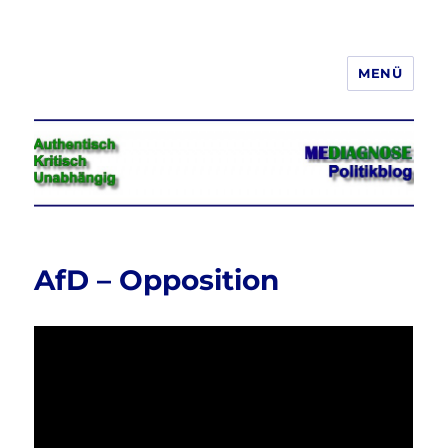
MENÜ
Jeder hat das Recht, seine
Meinung in Wort, Schrift und Bild
frei zu äußern und zu verbreiten
AfD – Opposition