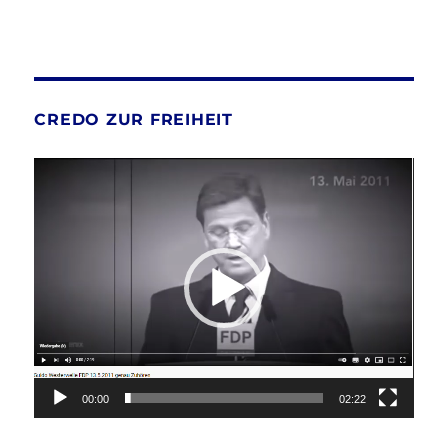
CREDO ZUR FREIHEIT
Video-
Player
00:00
02:22