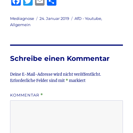
F
T
E
T
a
w
m
ei
c
it
ai
le
Autor
Veröffentlicht
Kategorien
Mediagnose
24. Januar 2019
AfD - Youtube
,
am
Allgemein
e
te
l
n
b
r
o
o
Schreibe einen Kommentar
k
Deine E-Mail-Adresse wird nicht veröffentlicht.
Erforderliche Felder sind mit
*
markiert
KOMMENTAR
*