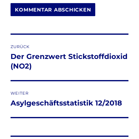
Beitragsnavigation
ZURÜCK
Der Grenzwert Stickstoffdioxid
Vorheriger
Beitrag:
(NO2)
WEITER
Asylgeschäftsstatistik 12/2018
Nächster
Beitrag: