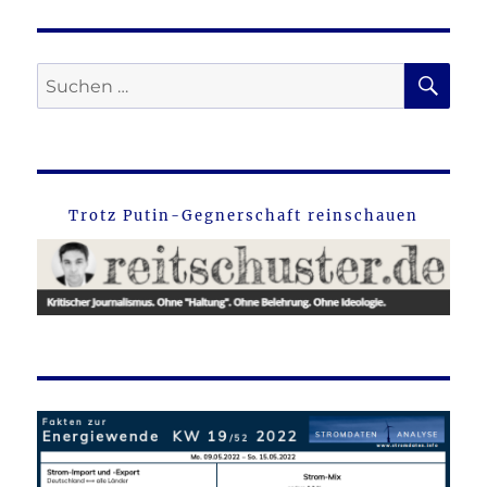
SU
Suche
nach:
Trotz Putin-Gegnerschaft reinschauen