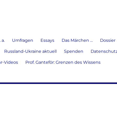
e Meinung in Wort, Schrift und
 a.
Umfragen
Essays
Das Märchen …
Dossier
Russland-Ukraine aktuell
Spenden
Datenschutz
hr-Videos
Prof. Ganteför: Grenzen des Wissens