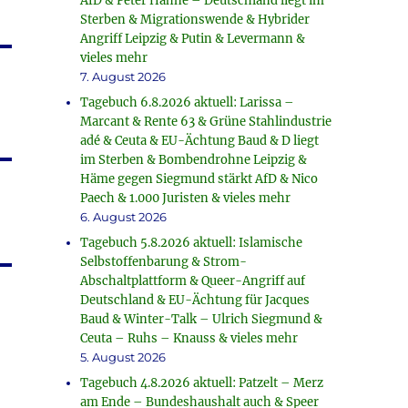
AfD & Peter Hahne – Deutschland liegt im
Sterben & Migrationswende & Hybrider
Angriff Leipzig & Putin & Levermann &
vieles mehr
7. August 2026
Tagebuch 6.8.2026 aktuell: Larissa –
Marcant & Rente 63 & Grüne Stahlindustrie
adé & Ceuta & EU-Ächtung Baud & D liegt
im Sterben & Bombendrohne Leipzig &
Häme gegen Siegmund stärkt AfD & Nico
Paech & 1.000 Juristen & vieles mehr
6. August 2026
Tagebuch 5.8.2026 aktuell: Islamische
Selbstoffenbarung & Strom-
Abschaltplattform & Queer-Angriff auf
Deutschland & EU-Ächtung für Jacques
Baud & Winter-Talk – Ulrich Siegmund &
Ceuta – Ruhs – Knauss & vieles mehr
5. August 2026
Tagebuch 4.8.2026 aktuell: Patzelt – Merz
am Ende – Bundeshaushalt auch & Speer