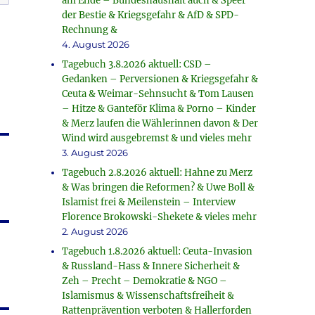
am Ende – Bundeshaushalt auch & Speer
der Bestie & Kriegsgefahr & AfD & SPD-
Rechnung &
4. August 2026
Tagebuch 3.8.2026 aktuell: CSD –
Gedanken – Perversionen & Kriegsgefahr &
Ceuta & Weimar-Sehnsucht & Tom Lausen
– Hitze & Ganteför Klima & Porno – Kinder
& Merz laufen die Wählerinnen davon & Der
Wind wird ausgebremst & und vieles mehr
3. August 2026
Tagebuch 2.8.2026 aktuell: Hahne zu Merz
& Was bringen die Reformen? & Uwe Boll &
Islamist frei & Meilenstein – Interview
Florence Brokowski-Shekete & vieles mehr
2. August 2026
Tagebuch 1.8.2026 aktuell: Ceuta-Invasion
& Russland-Hass & Innere Sicherheit &
Zeh – Precht – Demokratie & NGO –
Islamismus & Wissenschaftsfreiheit &
Rattenprävention verboten & Hallerforden