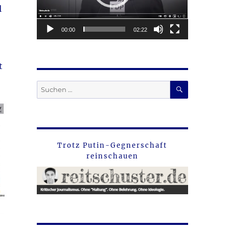
l
00:00
02:22
t
SUCHEN
Suche
nach:
Trotz Putin-Gegnerschaft
reinschauen