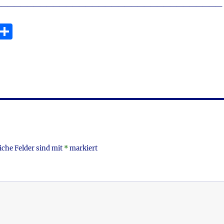
___________________________________
E
T
m
ei
i
le
n
iche Felder sind mit
*
markiert