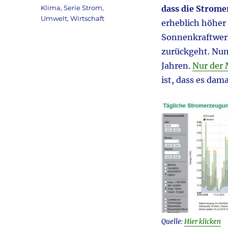
am
Kategorien
Klima
,
Serie Strom
,
dass die Strom
Umwelt
,
Wirtschaft
erheblich höher
Sonnenkraftwerk
zurückgeht. Nun
Jahren.
Nur der 
ist, dass es da
Quelle:
Hier klicken