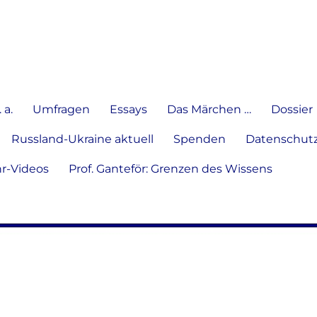
e Meinung in Wort, Schrift und
 a.
Umfragen
Essays
Das Märchen …
Dossier
Russland-Ukraine aktuell
Spenden
Datenschutz
hr-Videos
Prof. Ganteför: Grenzen des Wissens