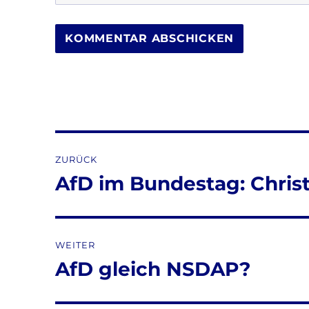
Beitragsnavigation
ZURÜCK
AfD im Bundestag: Christ
Vorheriger
Beitrag:
WEITER
AfD gleich NSDAP?
Nächster
Beitrag: