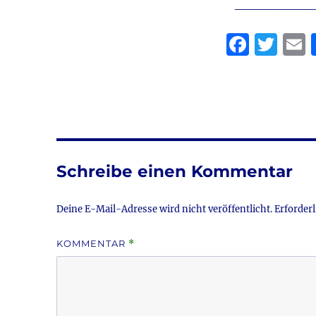
________
F
T
a
w
c
it
a
e
te
l
b
r
o
Schreibe einen Kommentar
o
k
Deine E-Mail-Adresse wird nicht veröffentlicht.
Erforderl
KOMMENTAR
*