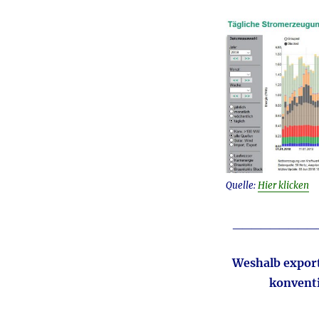
Quelle:
Hier klicken
_________
Weshalb export
konventi