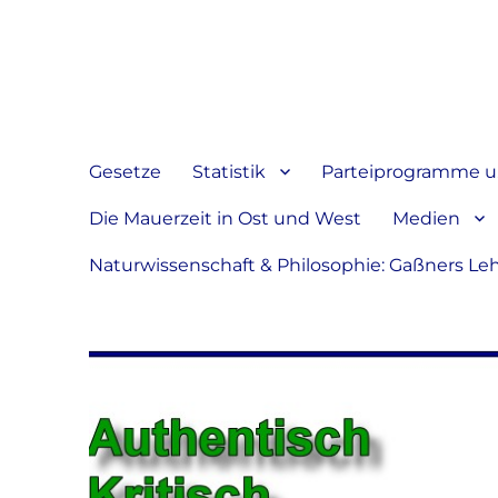
Jeder hat das Recht, sein
verbreiten
Gesetze
Statistik
Parteiprogramme u.
Die Mauerzeit in Ost und West
Medien
Naturwissenschaft & Philosophie: Gaßners Le