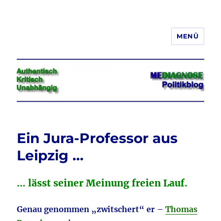
MENÜ
Jeder hat das Recht, seine
Meinung in Wort, Schrift und Bild
frei zu äußern und zu verbreiten
Ein Jura-Professor aus
Leipzig …
… lässt seiner Meinung freien Lauf.
Genau genommen „zwitschert“ er –
Thomas