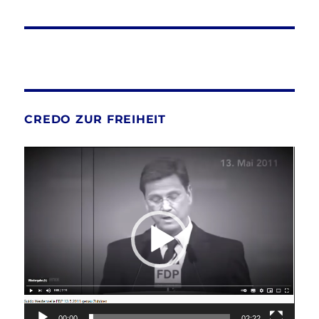
CREDO ZUR FREIHEIT
Video-
Player
00:00
02:22