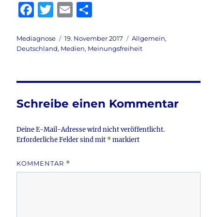
F
T
E
T
a
w
m
ei
c
it
ai
le
Autor
Veröffentlicht
Kategorien
Mediagnose
19. November 2017
Allgemein
,
am
Deutschland
,
Medien
,
Meinungsfreiheit
e
te
l
n
b
r
o
o
Schreibe einen Kommentar
k
Deine E-Mail-Adresse wird nicht veröffentlicht.
Erforderliche Felder sind mit
*
markiert
KOMMENTAR
*