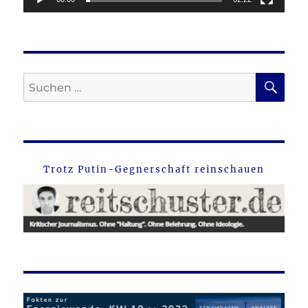
SU
Suche
nach:
Trotz Putin-Gegnerschaft reinschauen