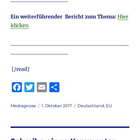
Ein weiterführender Bericht zum Thema:
Hier
klicken
_____________________________
______________
[/read]
F
T
E
T
a
w
m
ei
c
it
ai
le
Autor
Veröffentlicht
Kategorien
Mediagnose
1. Oktober 2017
Deutschland
,
EU
am
e
te
l
n
b
r
o