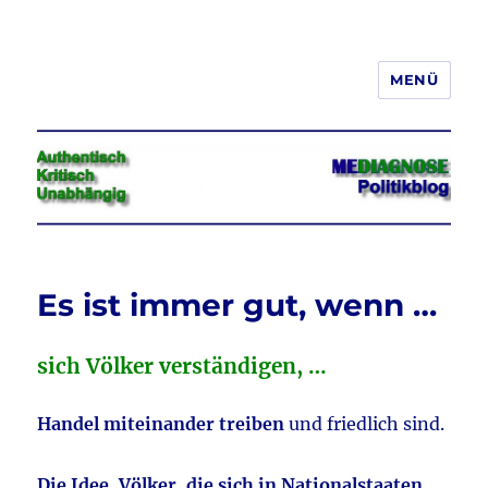
MENÜ
Jeder hat das Recht, seine
Meinung in Wort, Schrift und Bild
frei zu äußern und zu verbreiten
Es ist immer gut, wenn …
sich Völker verständigen, …
Handel miteinander treiben
und friedlich sind.
Die Idee, Völker, die sich in Nationalstaaten