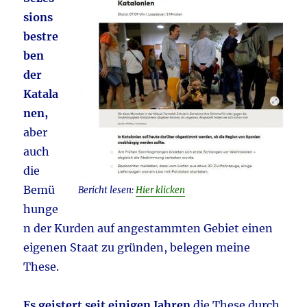
sions
bestre
ben
der
Katala
nen,
aber
auch
die
Bemü
Bericht lesen:
Hier klicken
hunge
n der Kurden auf angestammten Gebiet einen
eigenen Staat zu gründen, belegen meine
These.
Es geistert seit einigen Jahren
die These durch