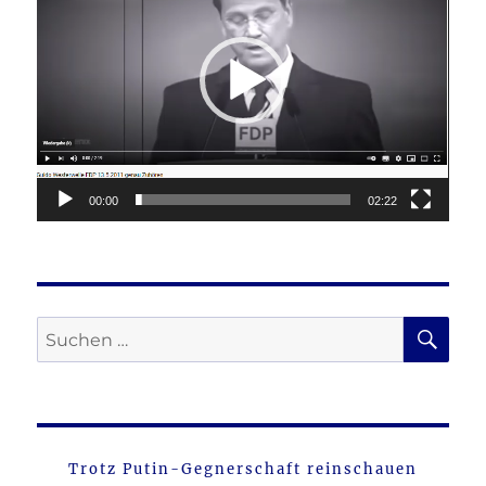
00:00
02:22
SU
Suche
nach:
Trotz Putin-Gegnerschaft reinschauen