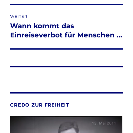
WEITER
Wann kommt das
Nächster
Beitrag:
Einreiseverbot für Menschen …
CREDO ZUR FREIHEIT
Video-
Player