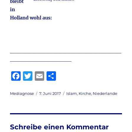
bleibt
in
Holland wohl aus:
_____________________________
________________
F
T
E
T
a
w
m
ei
c
it
ai
le
Autor
Veröffentlicht
Kategorien
Mediagnose
7. Juni 2017
Islam
,
Kirche
,
Niederlande
am
e
te
l
n
b
r
o
Schreibe einen Kommentar