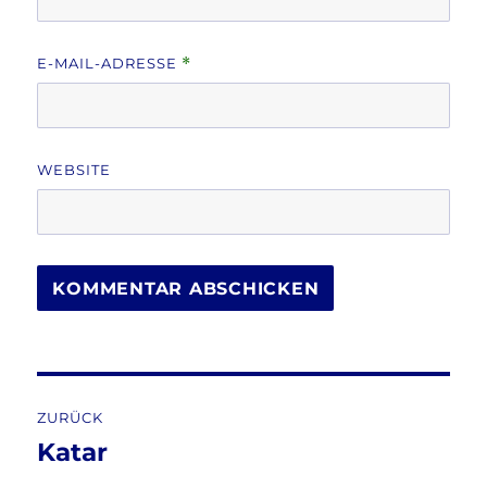
E-MAIL-ADRESSE
*
WEBSITE
Beitragsnavigation
ZURÜCK
Katar
Vorheriger
Beitrag: