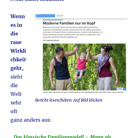
Wenn
es in
die
raue
Wirkli
chkeit
geht,
sieht
die
Welt
Bericht lesen/hören: Auf Bild klicken
sehr
oft
ganz anders aus:
„
Das klassische Familienmodell – Mann als