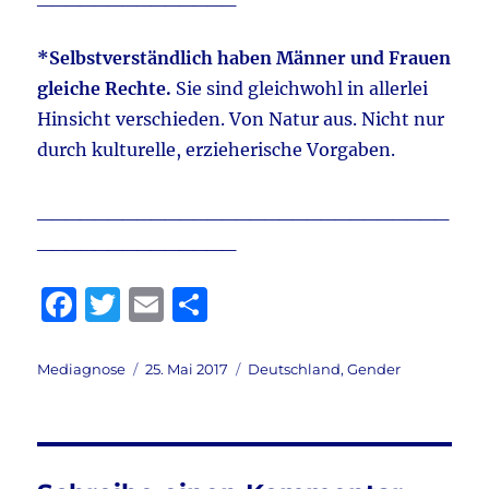
*Selbstverständlich haben Männer und Frauen
gleiche Rechte.
Sie sind gleichwohl in allerlei
Hinsicht verschieden. Von Natur aus. Nicht nur
durch kulturelle, erzieherische Vorgaben.
_____________________________
______________
F
T
E
T
a
w
m
ei
c
it
ai
le
Autor
Veröffentlicht
Kategorien
Mediagnose
25. Mai 2017
Deutschland
,
Gender
am
e
te
l
n
b
r
o