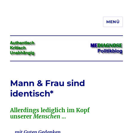
MENÜ
Jeder hat das Recht, seine
Meinung in Wort, Schrift und Bild
frei zu äußern und zu verbreiten
Mann & Frau sind
identisch*
Allerdings lediglich im Kopf
unserer
Menschen …
… mit Guten Gedanken.