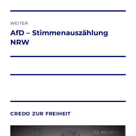
Beitrag:
WEITER
AfD – Stimmenauszählung
Nächster
Beitrag:
NRW
CREDO ZUR FREIHEIT
Video-