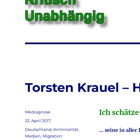
Torsten Krauel – 
Ich schätz
Autor
Mediagnose
Veröffentlicht
23. April 2017
am
Kategorien
Deutschland
,
Kriminalität
,
… seine in alle
Medien
,
Migration