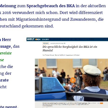
 Meinung
zum
Sprachgebrauch des BKA
in der aktuellen
k 2016 verwundert mich schon. Dort wird differenziert
hen mit Migrationshintergrund und Zuwanderern, die
Deutschland gekommen sind.
h Herr
ussage
, das
ereiste
se
lche die
ng der
nrate
icht
te nennt,