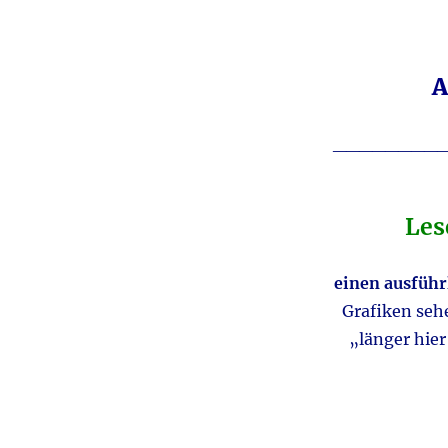
A
________
Les
einen ausführ
Grafiken seh
„länger hie