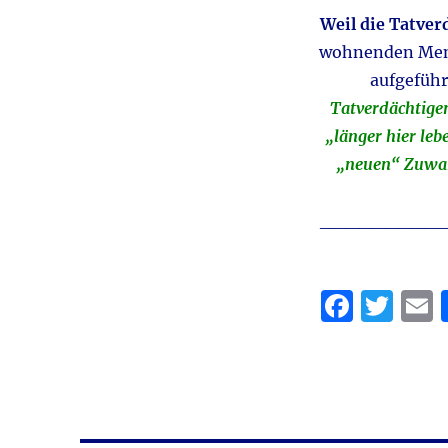
Weil die Tatver
wohnenden Mens
aufgeführ
Tatverdächtige
„länger hier le
„neuen“ Zuwa
_________
F
T
a
w
c
it
a
e
te
l
b
r