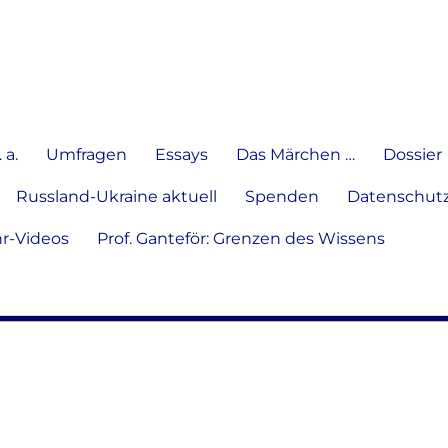
e Meinung in Wort, Schrift und
 a.
Umfragen
Essays
Das Märchen …
Dossier
Russland-Ukraine aktuell
Spenden
Datenschutz
hr-Videos
Prof. Ganteför: Grenzen des Wissens