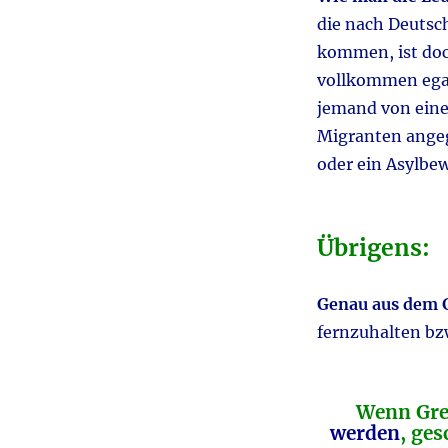
die nach Deutsc
kommen, ist do
vollkommen ega
jemand von ein
Migranten angegr
oder ein Asylbe
Übrigens:
Genau aus dem G
fernzuhalten bz
Wenn Gr
werden
, ges