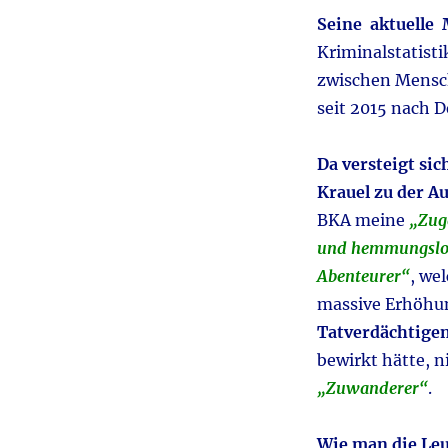
Seine aktuelle
Kriminalstatisti
zwischen Mensc
seit 2015 nach 
Da versteigt sic
Krauel zu der A
BKA meine
„Zug
und hemmungslo
Abenteurer“
, we
massive Erhöhu
Tatverdächtige
bewirkt hätte, n
„Zuwanderer“
.
Wie man die Leu