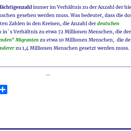
dächtigenzahl
immer im Verhältnis zu der Anzahl der hi
chen gesehen werden muss. Was bedeutet, dass die do
ten Zahlen in den Kreisen, die Anzahl der
deutschen
n
in´ s Verhältnis zu etwa 72 Millionen Menschen, die der
benden“ Migranten
zu etwa 10 Millionen Menschen, die de
nderer
zu 1,4 Millionen Menschen gesetzt werden muss.
___________________________________
_
E
T
m
ei
i
le
n