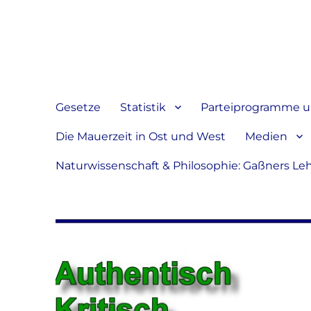
Jeder hat das Recht, sein
verbreiten
Gesetze
Statistik
Parteiprogramme u.
Die Mauerzeit in Ost und West
Medien
Naturwissenschaft & Philosophie: Gaßners Le