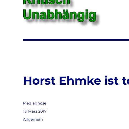
Horst Ehmke ist t
Autor
Mediagnose
Veröffentlicht
13. März 2017
am
Kategorien
Allgemein