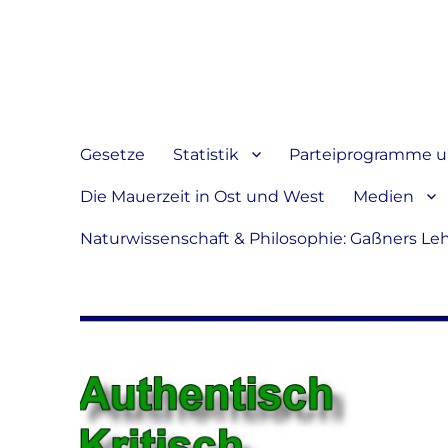
Jeder hat das Recht, sein
verbreiten
Gesetze
Statistik
Parteiprogramme u.
Die Mauerzeit in Ost und West
Medien
Naturwissenschaft & Philosophie: Gaßners Le