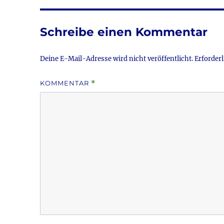
b
r
o
Schreibe einen Kommentar
o
k
Deine E-Mail-Adresse wird nicht veröffentlicht.
Erforderl
KOMMENTAR
*