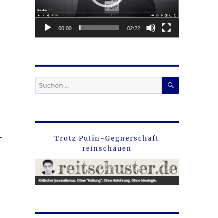
00:00
02:22
SUCHEN
Suche
nach:
_
Trotz Putin-Gegnerschaft
reinschauen