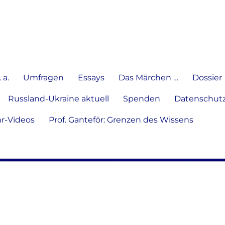
e Meinung in Wort, Schrift und
 a.
Umfragen
Essays
Das Märchen …
Dossier
Russland-Ukraine aktuell
Spenden
Datenschutz
hr-Videos
Prof. Ganteför: Grenzen des Wissens