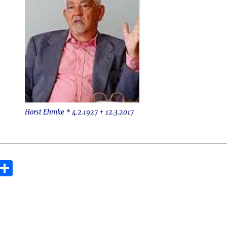
Horst Ehmke * 4.2.1927 + 12.3.2017
__________________________________
E
T
m
ei
i
le
n