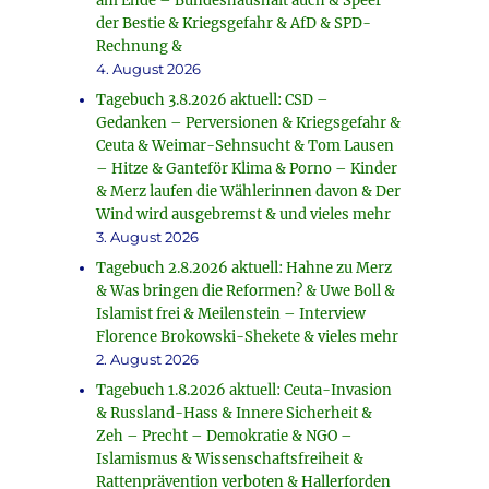
am Ende – Bundeshaushalt auch & Speer
der Bestie & Kriegsgefahr & AfD & SPD-
Rechnung &
4. August 2026
Tagebuch 3.8.2026 aktuell: CSD –
Gedanken – Perversionen & Kriegsgefahr &
Ceuta & Weimar-Sehnsucht & Tom Lausen
– Hitze & Ganteför Klima & Porno – Kinder
& Merz laufen die Wählerinnen davon & Der
Wind wird ausgebremst & und vieles mehr
3. August 2026
Tagebuch 2.8.2026 aktuell: Hahne zu Merz
& Was bringen die Reformen? & Uwe Boll &
Islamist frei & Meilenstein – Interview
Florence Brokowski-Shekete & vieles mehr
2. August 2026
Tagebuch 1.8.2026 aktuell: Ceuta-Invasion
& Russland-Hass & Innere Sicherheit &
Zeh – Precht – Demokratie & NGO –
Islamismus & Wissenschaftsfreiheit &
Rattenprävention verboten & Hallerforden