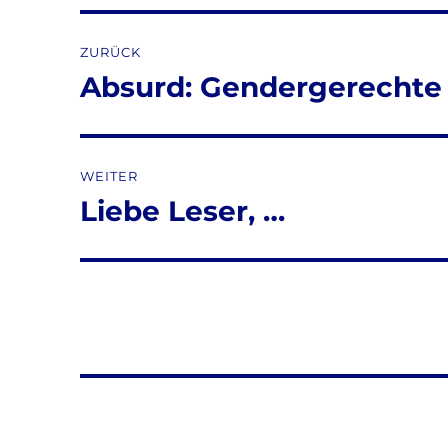
Beitragsnavigation
ZURÜCK
Absurd: Gendergerechte
Vorheriger
Beitrag:
WEITER
Liebe Leser, …
Nächster
Beitrag: