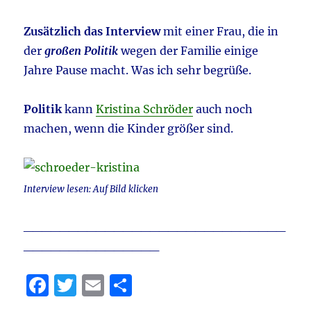
Zusätzlich das Interview
mit einer Frau, die in
der
großen Politik
wegen der Familie einige
Jahre Pause macht. Was ich sehr begrüße.
Politik
kann
Kristina Schröder
auch noch
machen, wenn die Kinder größer sind.
Interview lesen: Auf Bild klicken
_____________________________
_______________
F
T
E
T
a
w
m
ei