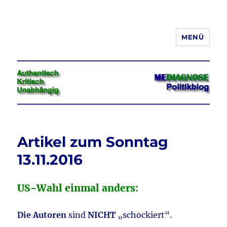
MENÜ
Jeder hat das Recht, seine
Meinung in Wort, Schrift und Bild
frei zu äußern und zu verbreiten
Artikel zum Sonntag
13.11.2016
US-Wahl einmal anders:
Die Autoren
sind
NICHT
„schockiert“.