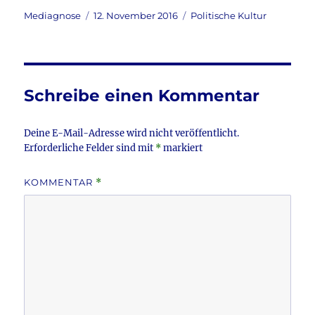
c
it
ai
le
Autor
Veröffentlicht
Kategorien
Mediagnose
12. November 2016
Politische Kultur
am
e
te
l
n
b
r
o
Schreibe einen Kommentar
o
k
Deine E-Mail-Adresse wird nicht veröffentlicht.
Erforderliche Felder sind mit
*
markiert
KOMMENTAR
*