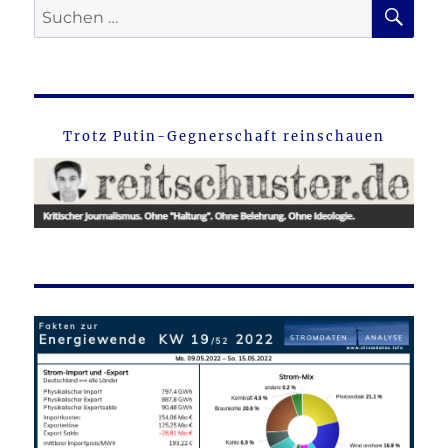
SU
Suche
nach:
Trotz Putin-Gegnerschaft reinschauen