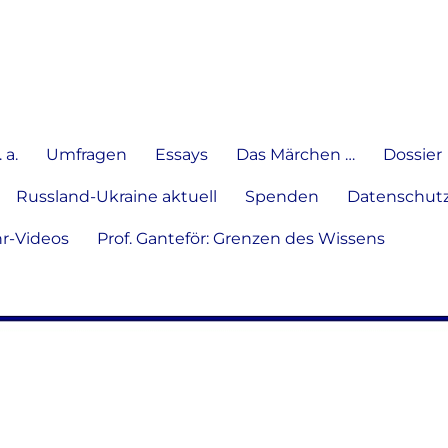
e Meinung in Wort, Schrift und
 a.
Umfragen
Essays
Das Märchen …
Dossier
Russland-Ukraine aktuell
Spenden
Datenschutz
hr-Videos
Prof. Ganteför: Grenzen des Wissens