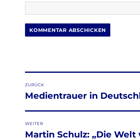
Beitragsnavigation
ZURÜCK
Medientrauer in Deutsch
Vorheriger
Beitrag:
WEITER
Martin Schulz: „Die Welt
Nächster