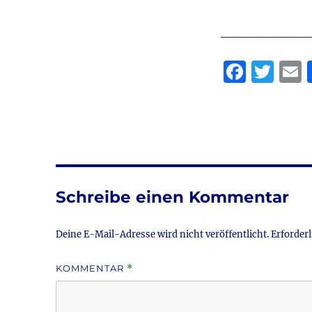
__________
F
T
a
w
c
it
a
e
te
l
b
r
o
Schreibe einen Kommentar
o
k
Deine E-Mail-Adresse wird nicht veröffentlicht.
Erforderl
KOMMENTAR
*