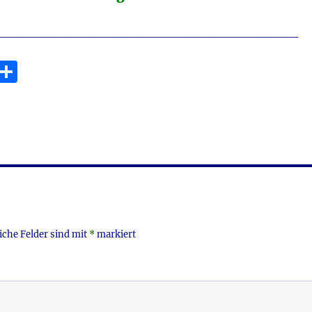
_________________________________
E
T
m
ei
i
le
n
iche Felder sind mit
*
markiert