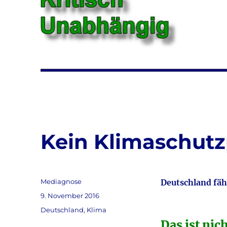
Kein Klimaschutz
Autor
Mediagnose
Deutschland fäh
Veröffentlicht
9. November 2016
am
Kategorien
Deutschland
,
Klima
Das ist nic