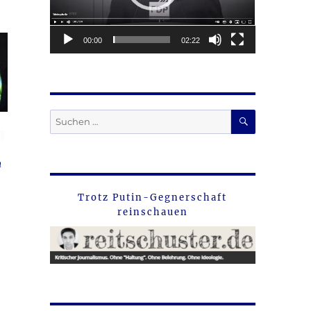
00:00
02:22
SUCHEN
Suche
nach:
n
Trotz Putin-Gegnerschaft
reinschauen