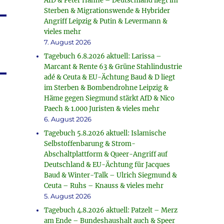
AfD & Peter Hahne – Deutschland liegt im
Sterben & Migrationswende & Hybrider
Angriff Leipzig & Putin & Levermann &
vieles mehr
7. August 2026
Tagebuch 6.8.2026 aktuell: Larissa –
Marcant & Rente 63 & Grüne Stahlindustrie
adé & Ceuta & EU-Ächtung Baud & D liegt
im Sterben & Bombendrohne Leipzig &
Häme gegen Siegmund stärkt AfD & Nico
Paech & 1.000 Juristen & vieles mehr
6. August 2026
Tagebuch 5.8.2026 aktuell: Islamische
Selbstoffenbarung & Strom-
Abschaltplattform & Queer-Angriff auf
Deutschland & EU-Ächtung für Jacques
Baud & Winter-Talk – Ulrich Siegmund &
Ceuta – Ruhs – Knauss & vieles mehr
5. August 2026
Tagebuch 4.8.2026 aktuell: Patzelt – Merz
am Ende – Bundeshaushalt auch & Speer