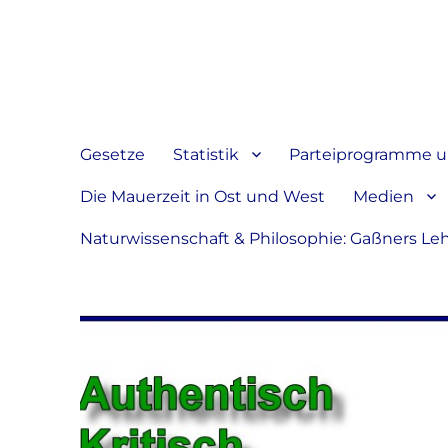
Jeder hat das Recht, sein
verbreiten
Gesetze
Statistik
Parteiprogramme u.
Die Mauerzeit in Ost und West
Medien
Naturwissenschaft & Philosophie: Gaßners Le