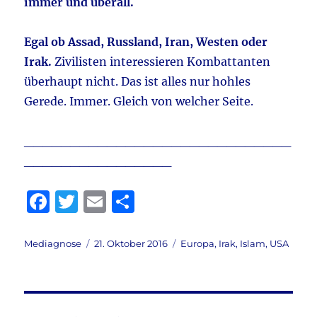
immer und überall.
Egal ob Assad, Russland, Iran, Westen oder
Irak.
Zivilisten interessieren Kombattanten
überhaupt nicht. Das ist alles nur hohles
Gerede. Immer. Gleich von welcher Seite.
_____________________________
________________
F
T
E
T
a
w
m
ei
c
it
ai
le
Autor
Veröffentlicht
Kategorien
Mediagnose
21. Oktober 2016
Europa
,
Irak
,
Islam
,
USA
am
e
te
l
n
b
r
o