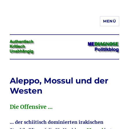
MENÜ
Jeder hat das Recht, seine
Meinung in Wort, Schrift und Bild
frei zu äußern und zu verbreiten
Aleppo, Mossul und der
Westen
Die Offensive …
… der schiitisch dominierten irakischen