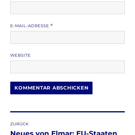
E-MAIL-ADRESSE
*
WEBSITE
Beitragsnavigation
ZURÜCK
Neues von Elmar: EU-Staaten
Vorheriger